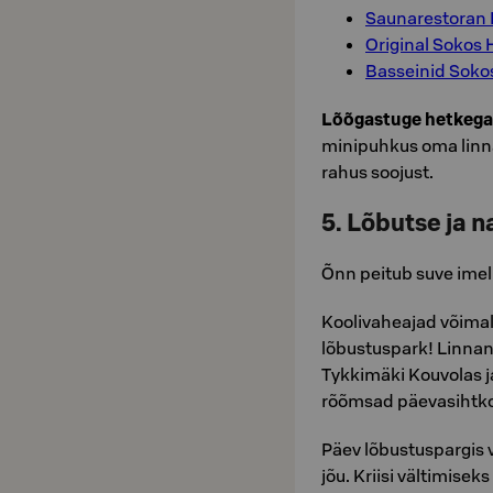
Saunarestoran K
Original Sokos 
Basseinid Sokos
Lõõgastuge hetkega
minipuhkus oma linnas
rahus soojust.
5. Lõbutse ja n
Õnn peitub suve imel
Koolivaheajad võimald
lõbustuspark! Linna
Tykkimäki Kouvolas j
rõõmsad päevasihtk
Päev lõbustuspargis v
jõu. Kriisi vältimisek