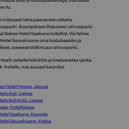
vusparkide ja looduspaikadega, kus saate
e ilu.
e hõlpsasti teha päevareisi näiteks
vusparki. Suurepärase Repovesi rahvusparki
al Sokos Hotel Vaakuna hotellist. Või tehke
s Hotel Seurahuone oma kodubaasiks ja
lisse, soisesse Valkmusa rahvusparki.
lihtsalt radadel kõndida ja loodusvetes ujuda,
-hotelle, mis asuvad kaunites
os Hotel Himos, Jämsä
els Koli, Lieksa
els Koli Kylä, Lieksa
reak-hotellidega
Hotel Vaakuna, Kouvola
Hotel Seurahuone, Kotka