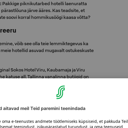
:
Pakkige piknikutarbed hotelli laenuratta
 pärastlõuna järve ääres. Kas teadsite, et
ate soovi korral hommikusöögi kaasa võtta?
ireeru
lemine, võib see olla teie lemmiktegevus ka
 meie hotellid asuvad mugavalt ostukeskuste
ginal Sokos Hotel Viru, Kaubamaja ja Viru
e katuse all. Tallinna vanalinna butiigid on
e jalutuskäigu kaugusel.
lid eriti head ostlemiseks:
tel Flamingo, Vantaa
otel Tripla, Helsingi
Hotel Vaakuna, Vaasa