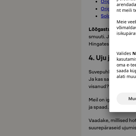
Original Sokos H
Original Sokos 
Solo Sokos Hote
Lõõgastuge hetkega
smuuti. Jälgige oma 
Hingates vaikselt, vär
4. Uju ja värs
Suvepuhkus on täiuslik
Ja kas saate isegi pu
visanud?
Meil on igasuguseid 
ja spaad. Mikkelis sa
Vaadake, millised hot
suurepäraseid ujumis