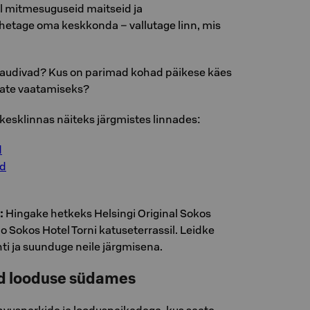
l mitmesuguseid maitseid ja
hetage oma keskkonda – vallutage linn, mis
naudivad? Kus on parimad kohad päikese käes
jate vaatamiseks?
kesklinnas näiteks järgmistes linnades:
d
id
:
Hingake hetkeks Helsingi Original Sokos
o Sokos Hotel Torni katuseterrassil. Leidke
ti ja suunduge neile järgmisena.
ud looduse südames