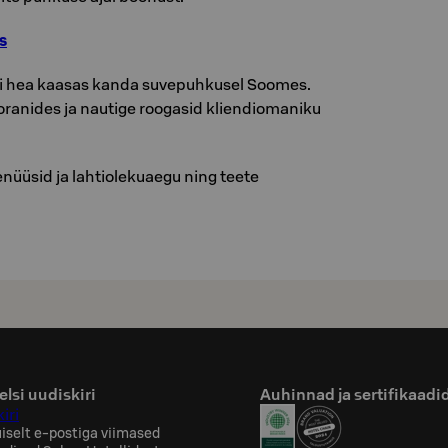
s
ti hea kaasas kanda suvepuhkusel Soomes.
oranides ja nautige roogasid kliendiomaniku
üüsid ja lahtiolekuaegu ning teete
lsi uudiskiri
Auhinnad ja sertifikaadi
iri
iselt e-postiga viimased