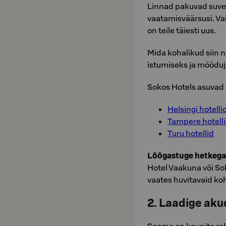
Linnad pakuvad suve
vaatamisväärsusi. Va
on teile täiesti uus.
Mida kohalikud siin 
istumiseks ja möödu
Sokos Hotels asuvad 
Helsingi hotelli
Tampere hotell
Turu hotellid
Lõõgastuge hetkega
Hotel Vaakuna või Sol
vaates huvitavaid koh
2. Laadige ak