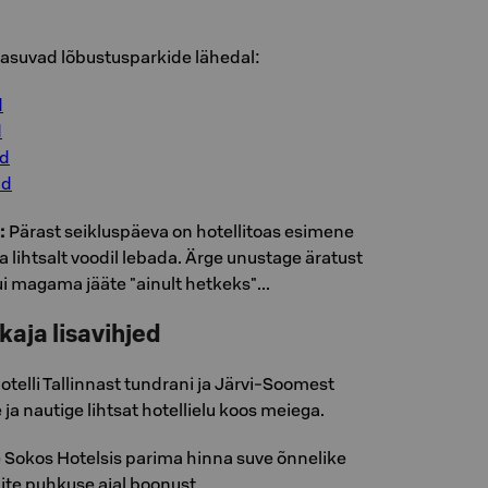
 asuvad lõbustusparkide lähedal:
d
d
id
id
:
Pärast seikluspäeva on hotellitoas esimene
 ja lihtsalt voodil lebada. Ärge unustage äratust
i magama jääte "ainult hetkeks"...
kaja lisavihjed
telli Tallinnast tundrani ja Järvi-Soomest
 ja nautige lihtsat hotellielu koos meiega.
e Sokos Hotelsis parima hinna suve õnnelike
ite puhkuse ajal boonust.