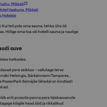
aihu, Mikkeli
Hotel Vaakuna, Mikkeli
 Hotelsis
:
Kui teil pole oma sauna, tehke ühe öö
. Hiilige oma toa või hotelli sauna ja nautige
audi suve
istes hetkedes.
avad pere seiklusi – vallutage terve
nmäki Helsingis, Särkänniemi Tamperes,
a PowerPark Seinäjõe lähedal on kindlasti
ohad.
õib eriti proovile panna pere täiskasvanute
s tagage kõigile head ööd ja rikkalikud