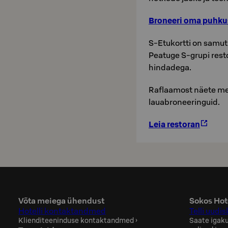
Broneeri oma puhku
S-Etukortti on samu
Peatuge S-grupi rest
hindadega.
Raflaamost näete men
lauabroneeringuid.
Leia restoran
Võta meiega ühendust
Sokos Hote
Hotelli kontaktandmed
Telli uudisk
Klienditeeninduse kontaktandmed
›
Saate igaku