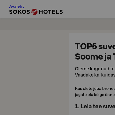
Avaleht
TOP5 suv
Soome ja T
Oleme kogunud teil
Vaadake ka, kuidas
Kas olete juba bronee
jagate elu kõige õnn
1. Leia tee suv