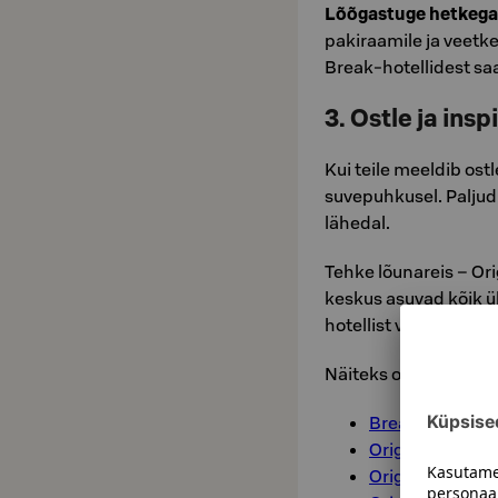
Lõõgastuge hetkega
pakiraamile ja veetke
Break-hotellidest sa
3. Ostle ja insp
Kui teile meeldib ost
suvepuhkusel. Paljud
lähedal.
Tehke lõunareis – Ori
keskus asuvad kõik üh
hotellist vaid lühikes
Näiteks on need hotel
Break Sokos Ho
Original Sokos H
Original Sokos 