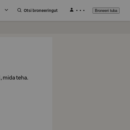
Otsi broneeringut
Broneeri tuba
, mida teha.