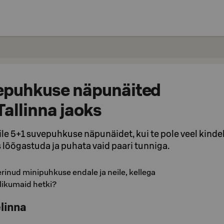
epuhkuse näpunäited
allinna jaoks
e 5+1 suvepuhkuse näpunäidet, kui te pole veel kindel
 lõõgastuda ja puhata vaid paari tunniga.
rinud minipuhkuse endale ja neile, kellega
elikumaid hetki?
elinna