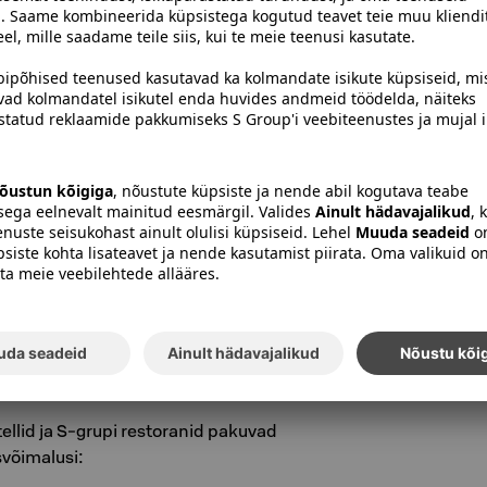
otel Viru, Tallinn
Hotel Wiklund, Turu
l Lahden Seurahuone, Lahti – Loft House
:
Leidke kena kohvik ja tellige jääkohvi või
ümbrust ja kuulake ümberkaudseid helisid.
skendate end üllatavalt kiiresti.
kenda end vees
 ainult siis, kui olete piisavalt ujumas käinud.
hkuselt tööle naasta, kui pole talvekarva maha
ujumiskohti – looduslikud veekogud, basseinid
ate ujuda täiesti uues saunarestoranis.
ellid ja S-grupi restoranid pakuvad
võimalusi: