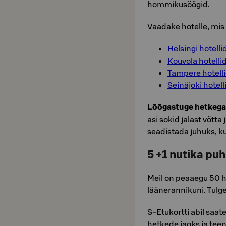
hommikusöögid.
Vaadake hotelle, mis
Helsingi hotelli
Kouvola hotelli
Tampere hotell
Seinäjoki hotell
Lõõgastuge hetkega
asi sokid jalast võtta
seadistada juhuks, ku
5 +1 nutika puh
Meil on peaaegu 50 ho
läänerannikuni. Tulge
S-Etukortti abil saat
hetkede jaoks ja teen