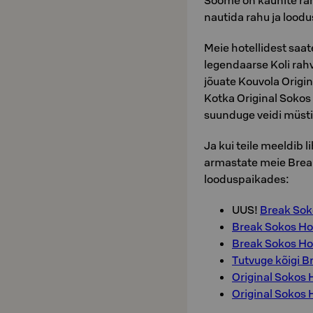
Soome on kaunite rah
nautida rahu ja loodus
Meie hotellidest saat
legendaarse Koli rah
jõuate Kouvola Origin
Kotka Original Soko
suunduge veidi müsti
Ja kui teile meeldib 
armastate meie Break
looduspaikades:
UUS!
Break Sok
Break Sokos Hot
Break Sokos Hot
Tutvuge kõigi B
Original Sokos 
Original Sokos 