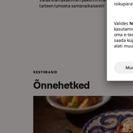
Varaa elämyksellinen pakettimme ja anna teatte
taiteen lumosta samanaikaisesti!
RESTORANID
Õnnehetked