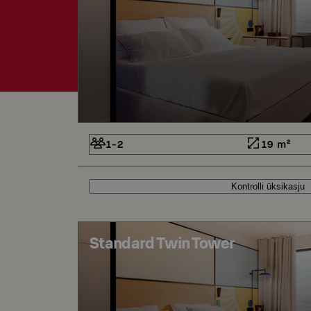
1-2
19 m²
Kontrolli üksikasju
Standard Twin Tower