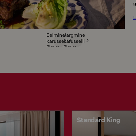
g
L
Eelmine
Järgmine
karusselli
karusselli
üksus
üksus
Standard King