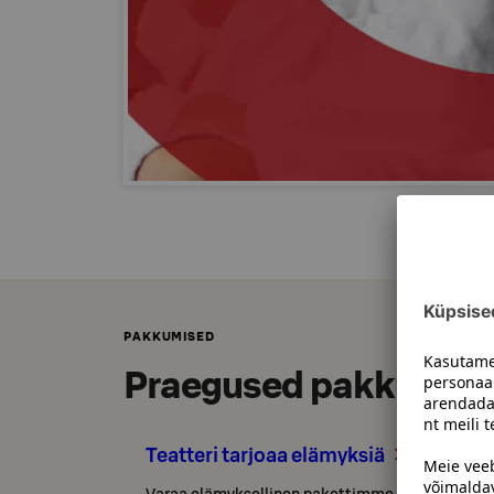
PAKKUMISED
Praegused pakkumise
Teatteri tarjoaa elämyksiä