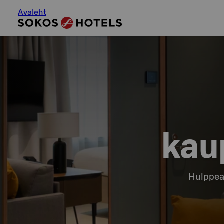
Avaleht
kau
Hulppea 