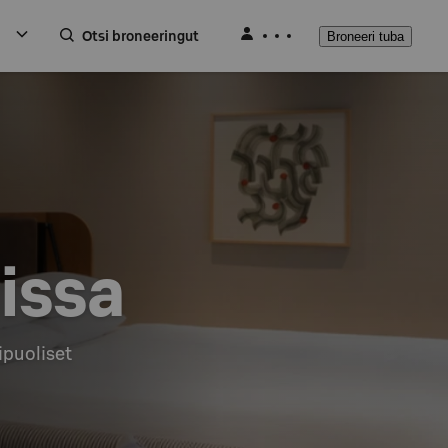
Otsi broneeringut
Broneeri tuba
issa
puoliset
