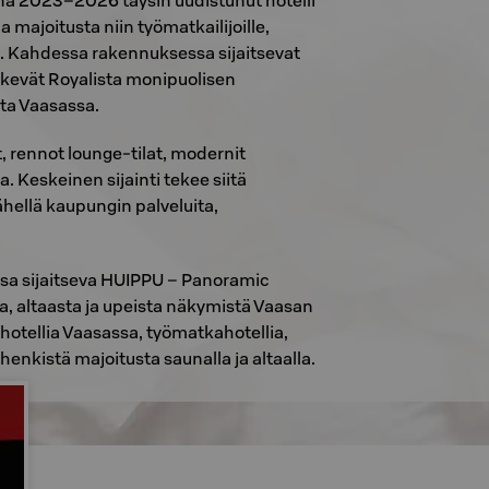
ina 2023–2026 täysin uudistunut hotelli
majoitusta niin työmatkailijoille,
in. Kahdessa rakennuksessa sijaitsevat
tekevät Royalista monipuolisen
sta Vaasassa.
, rennot lounge-tilat, modernit
. Keskeinen sijainti tekee siitä
hellä kaupungin palveluita,
sa sijaitseva HUIPPU – Panoramic
ta, altaasta ja upeista näkymistä Vaasan
t hotellia Vaasassa, työmatkahotellia,
enkistä majoitusta saunalla ja altaalla.