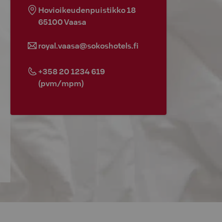
Hovioikeudenpuistikko 18
65100
Vaasa
royal.vaasa@sokoshotels.fi
+358 20 1234 619
(pvm/mpm)