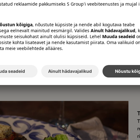
rin ja hotellimajoituksen muodostaa täydellinen harmonia lomastasi
Eelmine
Järgmine
karusselli
karusselli
üksus
üksus
T
T
m
r