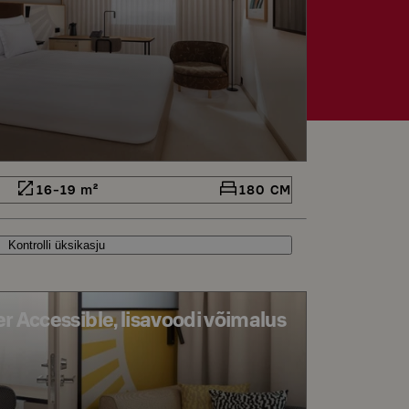
16-19 m²
180 CM
Kontrolli üksikasju
 Accessible, lisavoodi võimalus