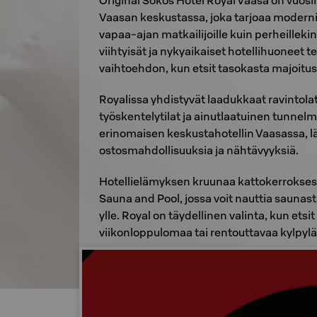
Original Sokos Hotel Royal Vaasa on vuos
Vaasan keskustassa, joka tarjoaa modernia 
vapaa-ajan matkailijoille kuin perheillek
viihtyisät ja nykyaikaiset hotellihuoneet 
vaihtoehdon, kun etsit tasokasta majoitu
Royalissa yhdistyvät laadukkaat ravintolat
työskentelytilat ja ainutlaatuinen tunnelma
erinomaisen keskustahotellin Vaasassa, lä
ostosmahdollisuuksia ja nähtävyyksiä.
Hotellielämyksen kruunaa kattokerrokses
Sauna and Pool, jossa voit nauttia saunas
ylle. Royal on täydellinen valinta, kun etsi
viikonloppulomaa tai rentouttavaa kylpyläh