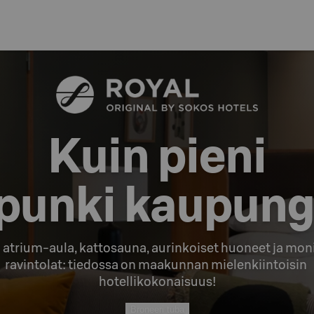
Kuin pieni

punki kaupung
atrium-aula, kattosauna, aurinkoiset huoneet ja moni
ravintolat: tiedossa on maakunnan mielenkiintoisin 
hotellikokonaisuus!
Broneeri tuba