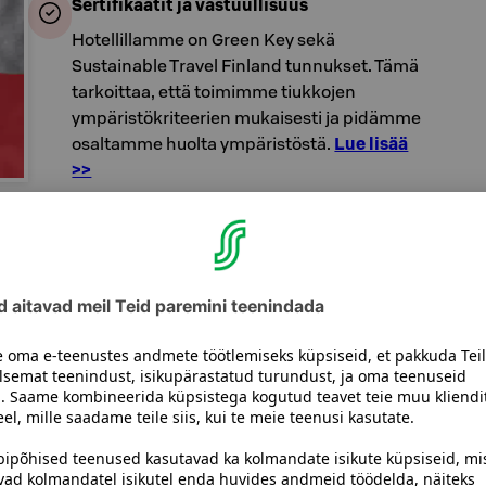
Sertifikaatit ja vastuullisuus
Hotellillamme on Green Key sekä
Sustainable Travel Finland tunnukset. Tämä
tarkoittaa, että toimimme tiukkojen
ympäristökriteerien mukaisesti ja pidämme
osaltamme huolta ympäristöstä.
Lue lisää
>>
d ja soodustused