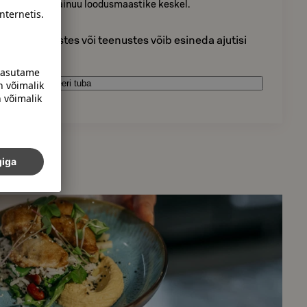
sub kaunite Kainuu loodusmaastike keskel.
tes rajatistes või teenustes võib esineda ajutisi
Broneeri tuba