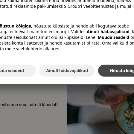
Break Sokos Hotel Vuokatti a
Mõnedes meie üldkasutatava
muudatusi.
Rohkem infot
Tutvu hotelliga
storane oma hotelli lähedal!