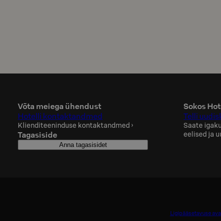
Võta meiega ühendust
Sokos Hote
Hotelli kontaktandmed
Telli uudisk
Klienditeeninduse kontaktandmed
›
Saate igaku
Tagasiside
eelised ja 
Anna tagasisidet
Ligipääsetavuse av