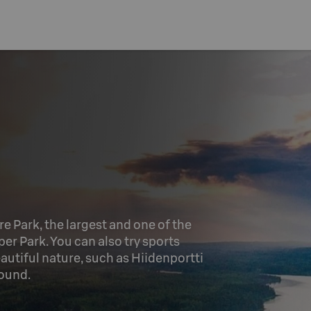
 Park, the largest and one of the 
er Park. You can also try sports 
autiful nature, such as Hiidenportti 
round.