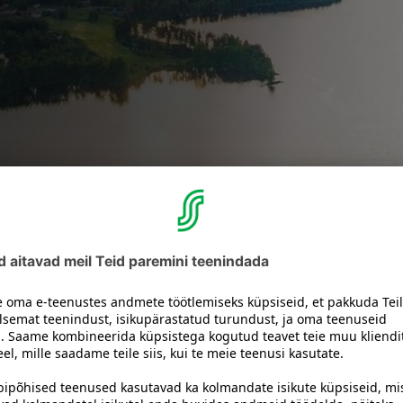
Break Sokos Hotel 
Kidekuja 2
,
88610
Sotk