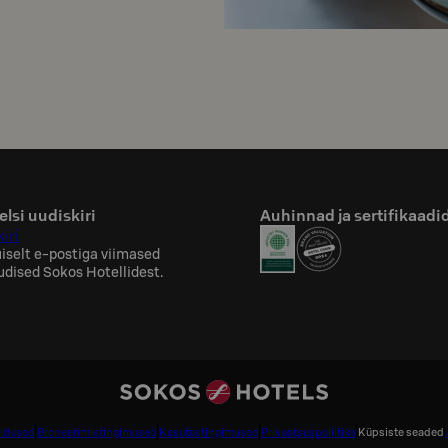
lsi uudiskiri
Auhinnad ja sertifikaadi
iri
iselt e-postiga viimased
uudised Sokos Hotellidest.
aldused
Broneerimistingimused
Kasutustingimused
Privaatsuspoliitika
Küpsiste seaded