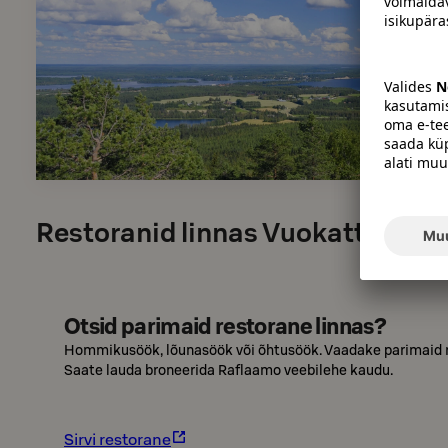
Restoranid linnas Vuokatti
Otsid parimaid restorane linnas?
Hommikusöök, lõunasöök või õhtusöök. Vaadake parimaid re
Saate lauda broneerida Raflaamo veebilehe kaudu.
Sirvi restorane