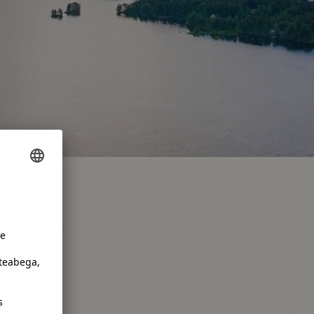
Vuokatti
amo