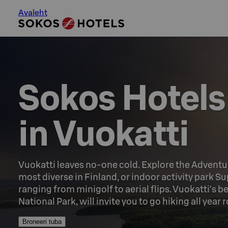
Avaleht
Sokos Hotels

in Vuokatti
Vuokatti leaves no-one cold. Explore the Adventure
most diverse in Finland, or indoor activity park Sup
ranging from minigolf to aerial flips. Vuokatti's be
National Park, will invite you to go hiking all year 
Broneeri tuba