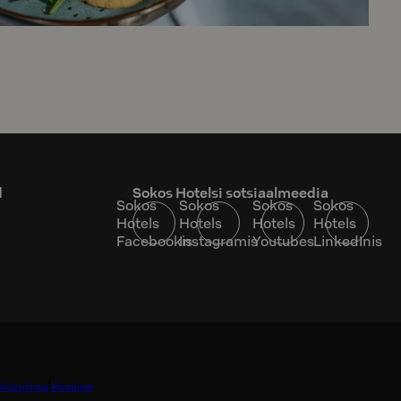
d
Sokos Hotelsi sotsiaalmeedia
Sokos
Sokos
Sokos
Sokos
Hotels
Hotels
Hotels
Hotels
Facebookis
Instagramis
Youtubes
LinkedInis
Autoriõigus
Meediale