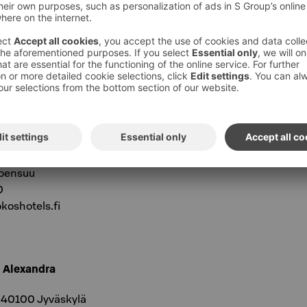
l Kimmel
ensuu
63
shotels.fi
l Vaakuna
Joensuu
0
oshotels.fi
l Alexandra
 40100 Jyväskylä