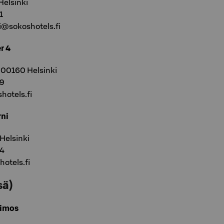
Helsinki
1
ki@sokoshotels.fi
r 4
, 00160 Helsinki
09
hotels.fi
rni
Helsinki
04
hotels.fi
sä)
Himos