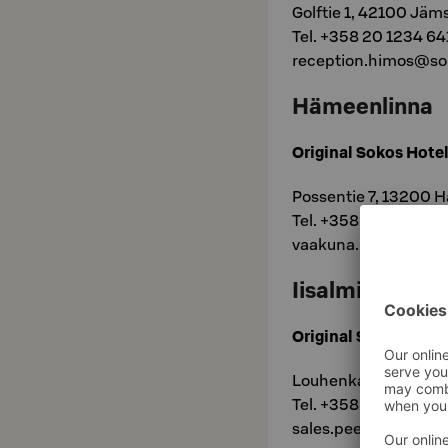
Golftie 1, 42100 Jäm
Tel. +358 20 1234 64
reception.himos@sok
Hämeenlinna
Original Sokos Hote
Possentie 7, 13200 
Tel. +358 20 1234 6
vaakuna.hameenlinn
Iisalmi
Original Sokos Hotel
Louhenkatu 4, 74100 
Tel. +358 10 7856 10
sales.peeassa@sok.f