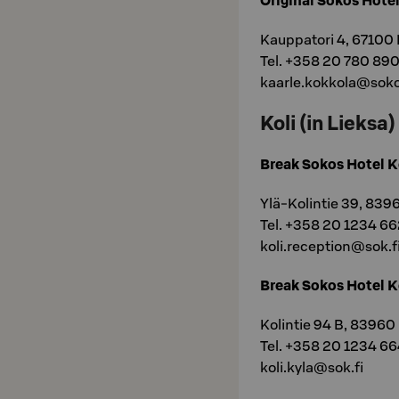
Original Sokos Hotel
Kauppatori 4, 67100
Tel. +358 20 780 89
kaarle.kokkola@soko
Koli (in Lieksa)
Break Sokos Hotel K
Ylä-Kolintie 39, 839
Tel. +358 20 1234 6
koli.reception@sok.f
Break Sokos Hotel K
Kolintie 94 B, 83960
Tel. +358 20 1234 6
koli.kyla@sok.fi