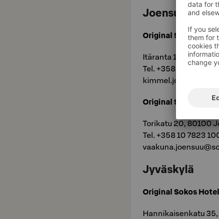
Joensuu
Original Sokos Hote
Itäranta 1, 80100 Jo
Tel. +358 20 1234 6
kimmel.joensuu@soko
Original Sokos Hote
Torikatu 20, 80100 
Tel. +358 10 7823 10
vaakuna.joensuu@sok
Jyväskylä
Original Sokos Hote
Hannikaisenkatu 35,