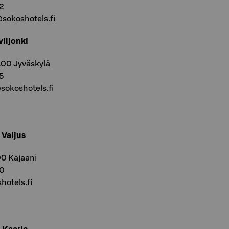
42
sokoshotels.fi
viljonki
100 Jyväskylä
45
@sokoshotels.fi
 Valjus
0 Kajaani
00
hotels.fi