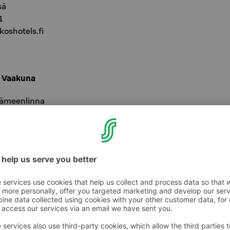
sä
1
oshotels.fi
l Vaakuna
Hämeenlinna
36
a@sokoshotels.fi
 Koljonvirta
Iisalmi
0
i