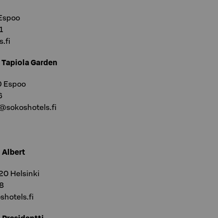
 Espoo
1
.fi
l Tapiola Garden
0 Espoo
6
@sokoshotels.fi
 Albert
20 Helsinki
38
shotels.fi