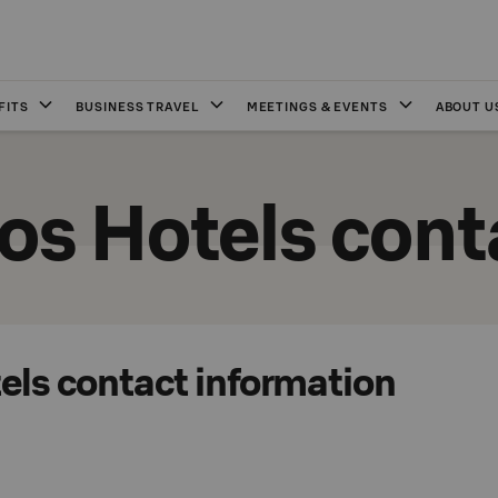
FITS
BUSINESS TRAVEL
MEETINGS & EVENTS
ABOUT U
os Hotels cont
els contact information