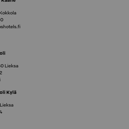
 Kaarle
 Kokkola
00
shotels.fi
oli
60 Lieksa
62
i
oli Kylä
 Lieksa
64