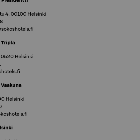
 Presidentti
tu 4, 00100 Helsinki
08
@sokoshotels.fi
 Tripla
 00520 Helsinki
1
hotels.fi
l Vaakuna
0 Helsinki
0
koshotels.fi
lsinki