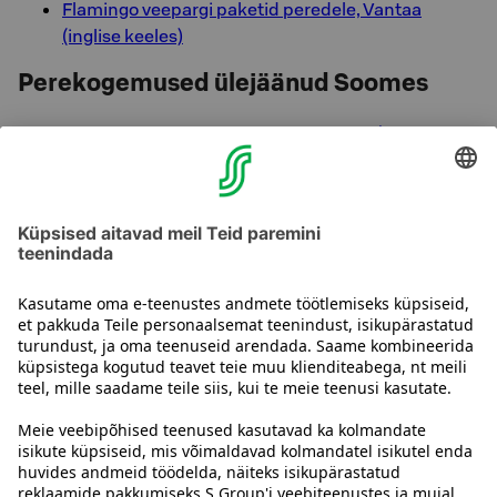
Flamingo veepargi paketid peredele, Vantaa
(inglise keeles)
Perekogemused ülejäänud Soomes
Koli Koli võlumetsa loodusrada, Lieksa (soome
keeles)
Kirstu-põgenemistoad, Nurmes (inglise keeles)
Pomppurieha lastele, Nurmes (inglise keeles)
Jagatud kogemus on õnnelik hetk. Mõned kogemused
on mõeldud gruppidele või nõuavad minimaalset arvu
inimesi. Loe lähemalt kogemuste endi lehtedelt.
Võta meiega ühendust
Hotelli kontaktandmed