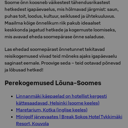
Soome õnn koosneb väikestest tähendusrikastest
hetkedest igapäevaelus, mis hõlmavad järgmist: saun,
puhas toit, loodus, kultuur, seiklused ja ühtekuuluvus.
Maailma kõige õnnelikum riik pakub ideaalset
keskkonda jagatud hetkede ja kogemuste loomiseks,
mis avavad eheda soomepärase õnne saladuse.
Las ehedad soomepärast õnnetunnet tekitavad
reisikogemused viivad teid mõneks ajaks igapäevaelu
saginast eemale. Proovige seda – teid ootavad põnevad
ja lõbusad hetked!
Perekogemused Lõuna-Soomes
Linnanmäki käepaelad on hotellist kergesti
kättesaadavad, Helsinki (soome keeles)
Maretarium, Kotka (inglise keeles)
Minigolf järvevaates | Break Sokos Hotel Tykkimäki
Resort, Kouvola