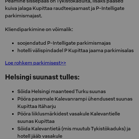
Peamine sissepääs on Tykistökadulta, lisaks pääsed
kuiva jalaga Kupittaa raudteejaamast ja P-Intelligate
parkimismajast.
Kliendiparkimine on võimalik:
soojendatud P-Intelligate parkimismajas
hotelli välispindadel P Kupittaa jaama parkimisalas
Loe rohkem parkimisest>>
Helsingi suunast tulles:
Sõida Helsingi maanteed Turku suunas
Pööra paremale Kalevanrampi ühendusest suunas
Kupittaa Itäharju
Pööra liiklusmärkidest vasakule Kalevantielle
suunas Kupittaa
Sõida Kalevantietä (mis muutub Tykistökaduks) ja
hotell jääb vasakule