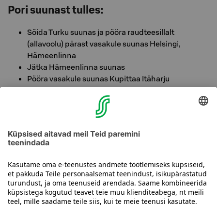
Pori suunast tulles:
Sõida Turku suunas ja pööra raudteesillalt
(allavoolu) pärast vasakule suunas Helsingi,
Hämeenlinna
Jätka Hämeenlinna suunas
Pööra vasakule suunas Kupittaa Itäharju
Pööra paremale suunas Itäharju
Pööra liiklusmärkidest paremale Tykistökadule,
hotell jääb vasakule
Kui soovid parkida otse parkimismajas, pööra
paremale Joukahaisenkadule ristmikul hotelli
pärast. Sissepääs parkimismaja (P-Intelligate) on
jalakäijate silla juures Joukahaisenkadul vasakul."