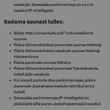
vasakule. Sissepääs parkimismaja on ca x m
vasakul (P-Intelligate)
Sadama suunast tulles:
Sõida otse Linnaankatu pidi Turku kesklinna
suunas
Pööra liiklusmärkidest paremale suunas Helsingi
Pööra liiklusmärkidest vasakule suunas Helsingi
Hämeenlinna
Pööra paremale suunas Itäharju
Pööra liiklusmärkidest paremale Tykistökadule,
hotell jääb vasakule
Kui soovid parkida otse parkimismajas, pööra
paremale Joukahaisenkadule ristmikul enne
hotelli
Sissepääs parkimismaja (P-Intelligate) on
jalakäijate silla juures Joukahaisenkadul vasakul