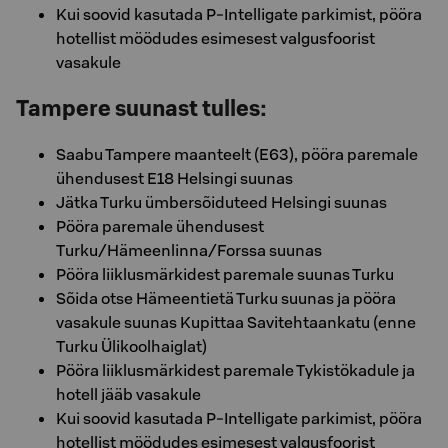
Kui soovid kasutada P-Intelligate parkimist, pööra
hotellist möödudes esimesest valgusfoorist
vasakule
Tampere suunast tulles:
Saabu Tampere maanteelt (E63), pööra paremale
ühendusest E18 Helsingi suunas
Jätka Turku ümbersõiduteed Helsingi suunas
Pööra paremale ühendusest
Turku/Hämeenlinna/Forssa suunas
Pööra liiklusmärkidest paremale suunas Turku
Sõida otse Hämeentietä Turku suunas ja pööra
vasakule suunas Kupittaa Savitehtaankatu (enne
Turku Ülikoolhaiglat)
Pööra liiklusmärkidest paremale Tykistökadule ja
hotell jääb vasakule
Kui soovid kasutada P-Intelligate parkimist, pööra
hotellist möödudes esimesest valgusfoorist