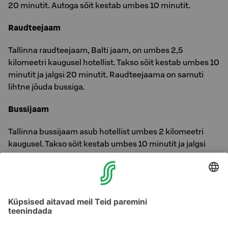
20 minutit. Autoga sõit kestab umbes 10 minutit.
Raudteejaam
Tallinna raudteejaam, Balti jaam, on umbes 2,5
kilomeetri kaugusel hotellist. Takso sõit kestab umbes 10
minutit ja jalgsi 20 minutit. Raudteejaama on samuti
lihtne jõuda bussiga.
Bussijaam
Tallinna bussijaam asub hotellist umbes 2 kilomeetri
kaugusel. Takso sõit kestab umbes 10 minutit ja jalgsi
umbes 25 minutit. Bussijaama pääseb samuti mugavalt
trammiga.
Lennujaam
Vahemaa hotellist Tallinna lennujaama on umbes 4,5
kilomeetrit. Takso sõit hotellist lennujaama kestab