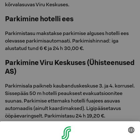
kõrvalasuvas Viru Keskuses.
Parkimine hotelli ees
Parkimistasu makstakse parkimise alguses hotelli ees
olevasse parkimisautomaati. Parkimishinnad: iga
alustatud tund 6 € ja 24 h 30,00 €.
Parkimine Viru Keskuses (Ühisteenused
AS)
Parkimisala paikneb kaubanduskeskuse 3. ja 4. korrusel.
Sissepääs 50 m hotelli peauksest evakuatsioonitee
suunas. Parkimise ettemaks hotelli fuajees asuvas
automaadis (ainult kaardimaksed). Ligipääsetavus
ööpäevaringselt. Parkimistasu 24 h 19,20 €.
Elektriauto laadimine