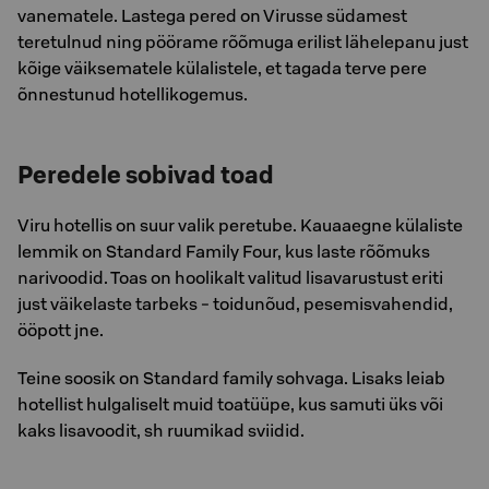
vanematele. Lastega pered on Virusse südamest
teretulnud ning pöörame rõõmuga erilist lähelepanu just
kõige väiksematele külalistele, et tagada terve pere
õnnestunud hotellikogemus.
Peredele sobivad toad
Viru hotellis on suur valik peretube. Kauaaegne külaliste
lemmik on Standard Family Four, kus laste rõõmuks
narivoodid. Toas on hoolikalt valitud lisavarustust eriti
just väikelaste tarbeks - toidunõud, pesemisvahendid,
ööpott jne.
Teine soosik on Standard family sohvaga. Lisaks leiab
hotellist hulgaliselt muid toatüüpe, kus samuti üks või
kaks lisavoodit, sh ruumikad sviidid.