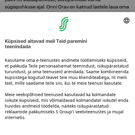
sügispuhkuse ajal. Onni Orav on katnud lastele laua oma
maiuspaladega, nagu näiteks puuviljad, juurviljad,
šokolaadihelbed ja küpsised. Lapsed saavad alustada
hommikusööki tervisliku pudruga, mida pakutakse
tavalises hommikusöögilauas.
Küsige vastuvõtust ka hotellipoolseid soovitusi
peretegevusteks Tallinnas!
Võta meiega ühendust
Hotelli kontaktandmed
Klienditeeninduse kontaktandmed
›
Tagasiside
Anna tagasisidet
Sokos Hotelsi uudiskiri
Auhinnad ja sertifikaadid