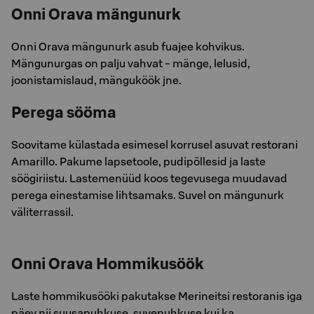
Onni Orava mängunurk
Onni Orava mängunurk asub fuajee kohvikus.
Mängunurgas on palju vahvat - mänge, lelusid,
joonistamislaud, mänguköök jne.
Perega sööma
Soovitame külastada esimesel korrusel asuvat restorani
Amarillo. Pakume lapsetoole, pudipõllesid ja laste
söögiriistu. Lastemenüüd koos tegevusega muudavad
perega einestamise lihtsamaks. Suvel on mängunurk
väliterrassil.
Onni Orava Hommikusöök
Laste hommikusööki pakutakse Merineitsi restoranis iga
päev nii suusapuhkuse, suvepuhkuse kui ka