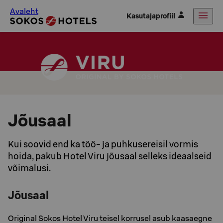
Avaleht
Kasutajaprofiil
Jõusaal
Kui soovid end ka töö- ja puhkusereisil vormis
hoida, pakub Hotel Viru jõusaal selleks ideaalseid
võimalusi.
Jõusaal
Original Sokos Hotel Viru teisel korrusel asub kaasaegne