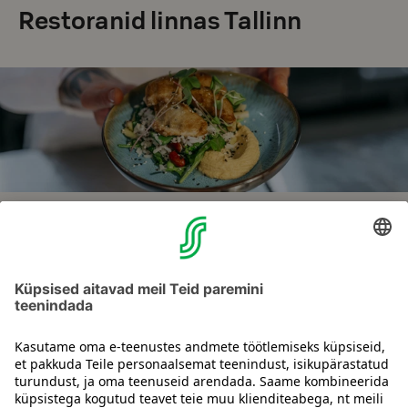
Restoranid linnas Tallinn
Otsid parimaid restorane linnas?
Hommikusöök, lõunasöök või õhtusöök. Vaadake parimaid
restorane oma hotelli lähedal! Saate lauda broneerida Raflaamo
veebilehe kaudu.
Sirvi restorane