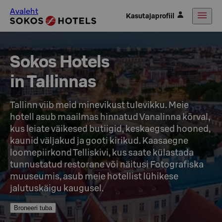
Avaleht
Kasutajaprofiil
Sokos Hotels

in Tallinnas
Tallinn viib meid minevikust tulevikku. Meie 
hotell asub maailmas hinnatud Vanalinna kõrval, 
kus leiate väikesed butiigid, keskaegsed hooned, 
kaunid väljakud ja gooti kirikud. Kaasaegne 
loomepiirkond Telliskivi, kus saate külastada 
tunnustatud restorane või näitusi Fotografiska 
muuseumis, asub meie hotellist lühikese 
jalutuskäigu kaugusel.
Broneeri tuba