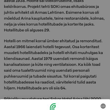
aastal 1938. Hoone sai viiekorruseline, lisaks
keldrikorrus. Projekt tehti SOKi omas ehitusbüroos ja
juhtiv arhitekt oli Armas Lehtinen. Esimene korrus oli
mõeldud Arina kauplustele, teine restoranidele, kolmas,
nelja ja viies korrus hotellitubade ja korterite jaoks.
Hotellitube oli alguses 29.
Hotelli on mitmel korral ümber ehitatud ja remonditud.
Aastal 1966 laiendati hotelli tegevust. Osa korteritest
muudeti hotellitubadeks ja hotelli ehitati muuhulgas ka
kliendisaunad. Aastal 1979 uuendati remondi käigus
kanalisatsioon ja küte ning ventilatsioon. Ka kõik toad
said oma tualettruumid ning uuendati personali
puhkeruumid ja tubade sisustus. Tol korral paigutati
hotellitubadesse ka raadiod, värvitelerid tulid aasta
hiljem. Hotellitubade arv oli siis 64.
Põhjaliku muudatuse tegi Sokos Hotel Arina läbi 2000.
aastate alguses. Täielikult uuendatud hotell avati