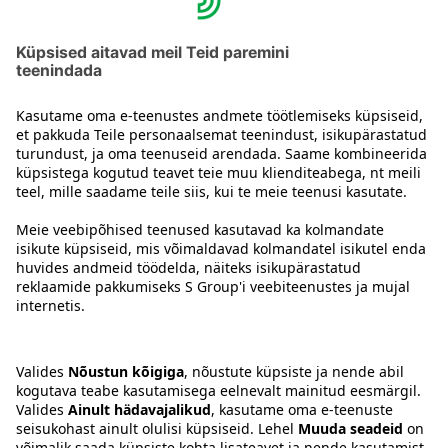
31.10.2003. Praegu on uues hotellis 260 hotellituba. Ka
restoranimaailm uuenes. Legendaarseid tantsuõhtuid
korraldati aastani 2001. Vanast hotellist jäi järele vaid
nimi Sokos Hotel Arina ning kaitsealustena säilitati
Pakkahuonenkatu ja Isokatu poolsed fassaadid. 2004
rajati hotelli juurde 15 koosolekuruumi.
Võta meiega ühendust
Hotelli kontaktandmed
Klienditeeninduse kontaktandmed
›
Tagasiside
Anna tagasisidet
Sokos Hotelsi uudiskiri
Auhinnad ja sertifikaadid
Telli uudiskiri
Saate igakuiselt e-postiga
viimased eelised ja uudised
Sokos Hotellidest.
Sokos Hotelsi sotsiaalmeedia