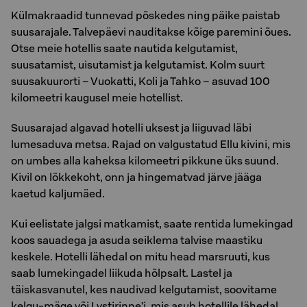
Külmakraadid tunnevad põskedes ning päike paistab
suusarajale. Talvepäevi nauditakse kõige paremini õues.
Otse meie hotellis saate nautida kelgutamist,
suusatamist, uisutamist ja kelgutamist. Kolm suurt
suusakuurorti – Vuokatti, Koli ja Tahko – asuvad 100
kilomeetri kaugusel meie hotellist.
Suusarajad algavad hotelli uksest ja liiguvad läbi
lumesaduva metsa. Rajad on valgustatud Ellu kivini, mis
on umbes alla kaheksa kilomeetri pikkune üks suund.
Kivil on lõkkekoht, onn ja hingematvad järve jääga
kaetud kaljumäed.
Kui eelistate jalgsi matkamist, saate rentida lumekingad
koos sauadega ja asuda seiklema talvise maastiku
keskele. Hotelli lähedal on mitu head marsruuti, kus
saab lumekingadel liikuda hõlpsalt. Lastel ja
täiskasvanutel, kes naudivad kelgutamist, soovitame
kelgu-mäge või Lystirinne’i, mis asub hotellile lähedal