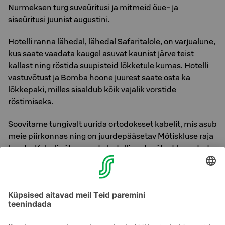
Nurmeksen turg suveüritusi ja mitmeid õue- ja
siseüritusi juunist augustini.
Hotelli ranna lähedal, lähedal Safaritalole, on varjualune,
kus saate vaadata kaugel asuvat kaunist järve teist
kallast ning röstida suupisteid lõkketule kumas. Hotelli
vastuvõtust ja Bomba hoone juurest saate osta ka
lõkkepaki, milles sisaldub kõik vajalik vorstide
röstimiseks.
Soovitame tungivalt uurida ortodoksset kabelit, mis asub
meie piirkonnas ning on juurdepääsetav Mõtiskluse raja
kaudu. Kabeli võtme saate hotelli vastuvõtust laenutada.
Vastupidiselt õue-tegevustele saate mängida biljardit
või treenida meie hotelli jõusaalis. Peasaalist leiate ka
lauamänge ühiste mänguhetkede jaoks. Lisaks saate
broneerida Glimmer Bomba teenuseid, näiteks kogu
keha hellitava massaaži või vereringet parandava