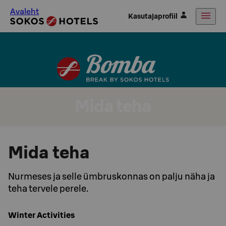
Avaleht
Kasutajaprofiil
Mida teha
Mida teha
Nurmeses ja selle ümbruskonnas on palju näha ja
teha tervele perele.
Winter Activities