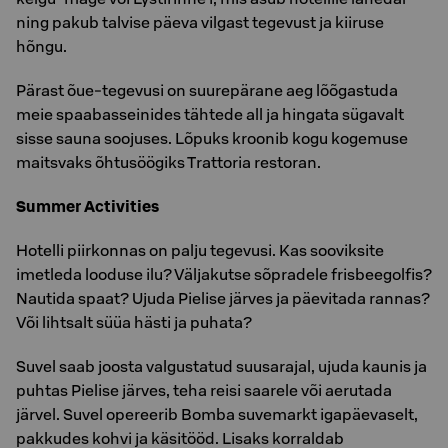
ning pakub talvise päeva vilgast tegevust ja kiiruse
hõngu.
Pärast õue-tegevusi on suurepärane aeg lõõgastuda
meie spaabasseinides tähtede all ja hingata sügavalt
sisse sauna soojuses. Lõpuks kroonib kogu kogemuse
maitsvaks õhtusöögiks Trattoria restoran.
Summer Activities
Hotelli piirkonnas on palju tegevusi. Kas sooviksite
imetleda looduse ilu? Väljakutse sõpradele frisbeegolfis?
Nautida spaat? Ujuda Pielise järves ja päevitada rannas?
Või lihtsalt süüa hästi ja puhata?
Suvel saab joosta valgustatud suusarajal, ujuda kaunis ja
puhtas Pielise järves, teha reisi saarele või aerutada
järvel. Suvel opereerib Bomba suvemarkt igapäevaselt,
pakkudes kohvi ja käsitööd. Lisaks korraldab