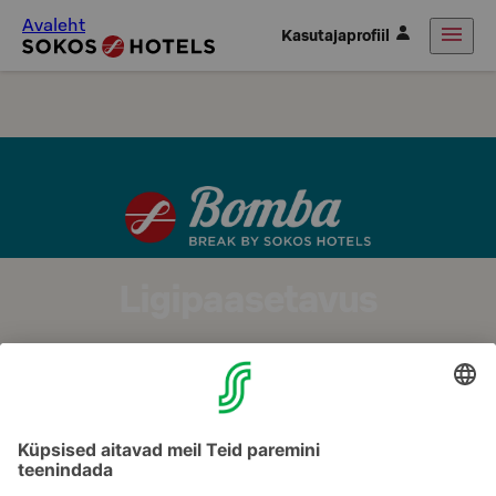
Avaleht
Kasutajaprofiil
Ligipaasetavus
Ligipaasetavus
Break Sokos Hotel Bomba spaahotelli 2008. a. ehitatud
juurdeehituses on 3 invatuba. Tubades on