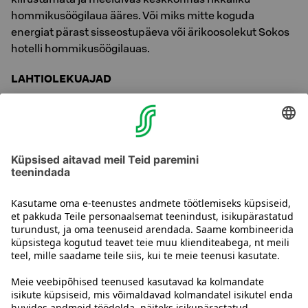
hommikusöögilaua ääres. Või miks mitte koguda
energiat pärast sisseostupäeva või ärikoosolekut Sokos
hotelli hommikusöögilauas.
LAHTIOLEKUAJAD
E 6:30 - 10:00
T 6:30 - 10:00
K 6:30 - 10:00
N 6:30 - 10:00
R 6:30 - 10:00
L 7:30 - 11:00
P 7:30 - 11:00
Võta meiega ühendust