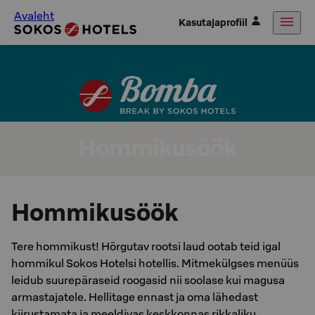
Avaleht
Kasutajaprofiil
Hommikusöök
Hommikusöök
Tere hommikust! Hõrgutav rootsi laud ootab teid igal
hommikul Sokos Hotelsi hotellis. Mitmekülgses menüüs
leidub suurepäraseid roogasid nii soolase kui magusa
armastajatele. Hellitage ennast ja oma lähedast
kiirustamata ja meeldivas keskkonnas rikkaliku