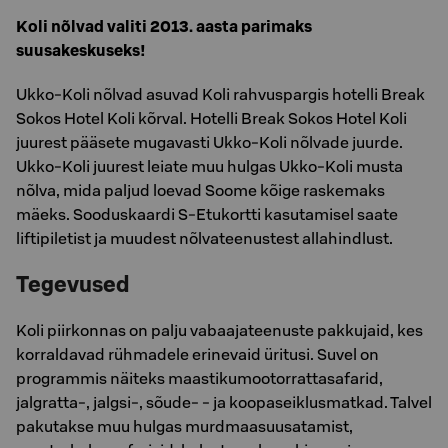
Koli nõlvad valiti 2013. aasta parimaks
suusakeskuseks!
Ukko-Koli nõlvad asuvad Koli rahvuspargis hotelli Break
Sokos Hotel Koli kõrval. Hotelli Break Sokos Hotel Koli
juurest pääsete mugavasti Ukko-Koli nõlvade juurde.
Ukko-Koli juurest leiate muu hulgas Ukko-Koli musta
nõlva, mida paljud loevad Soome kõige raskemaks
mäeks. Sooduskaardi S-Etukortti kasutamisel saate
liftipiletist ja muudest nõlvateenustest allahindlust.
Tegevused
Koli piirkonnas on palju vabaajateenuste pakkujaid, kes
korraldavad rühmadele erinevaid üritusi. Suvel on
programmis näiteks maastikumootorrattasafarid,
jalgratta-, jalgsi-, sõude- - ja koopaseiklusmatkad. Talvel
pakutakse muu hulgas murdmaasuusatamist,