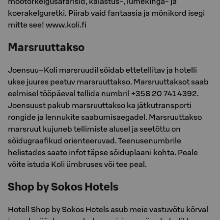
mootorkelgusafarisid, kalastus-, lumekinga- ja
koerakelguretki. Piirab vaid fantaasia ja mõnikord isegi
mitte see! www.koli.fi
Marsruuttakso
Joensuu–Koli marsruudil sõidab ettetellitav ja hotelli
ukse juures peatuv marsruuttakso. Marsruuttaksot saab
eelmisel tööpäeval tellida numbril +358 20 741 4392.
Joensuust pakub marsruuttakso ka jätkutransporti
rongide ja lennukite saabumisaegadel. Marsruuttakso
marsruut kujuneb tellimiste alusel ja seetõttu on
sõidugraafikud orienteeruvad. Teenusenumbrile
helistades saate infot täpse sõiduplaani kohta. Peale
võite istuda Koli ümbruses või tee peal.
Shop by Sokos Hotels
Hotell Shop by Sokos Hotels asub meie vastuvõtu kõrval