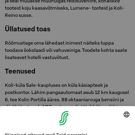
ja seal müüakse muuhulgas reisisuveniire, kohalikke
tooteid koju kaasavõtmiseks, Lumene- tooteid ja Koli-
Reino susse.
Üllatused toas
Rõõmustage oma lähedast inimest näiteks tuppa
toodava šokolaadi või vahuveiniga. Toodete kohta saate
lisateavet hotelli vastuvõtust.
Teenused
Koli-küla Sale-kaupluses on küla käsiapteek ja
postkontor. Lähim pangaautomaat asub 12 km kaugusel
6. tee Kolin Portilla ääres. 98 oktaaniarvuga bensiini ja
diislikütust saab ABC-automaadist Koli külas – lähim
tankla asub Kolin Portilla ääres.
Lähim Alko-alkoholikauplus asub Juuas, hotellist 39 km
kaugusel. Talvel pääsete jääteed mööda ka Lieksa