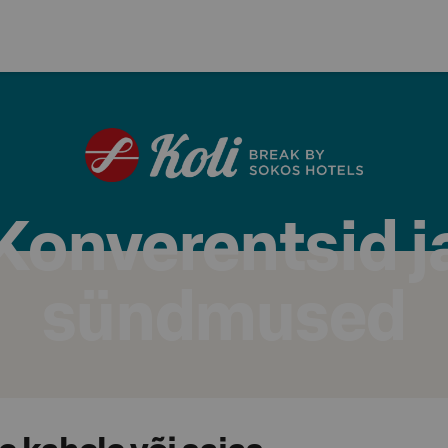
Konverentsid j
sündmused