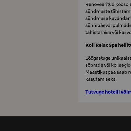
Renoveeritud koosole
sündmuste tähistami
sündmuse kavandamis
sünnipäeva, pulmade
tähistamise või kasv
Koli Relax Spa helli
Lõõgastuge unikaalses
sõprade või kolleegid
Maastikuspaa saab re
kasutamiseks.
Tutvuge hotelli võim