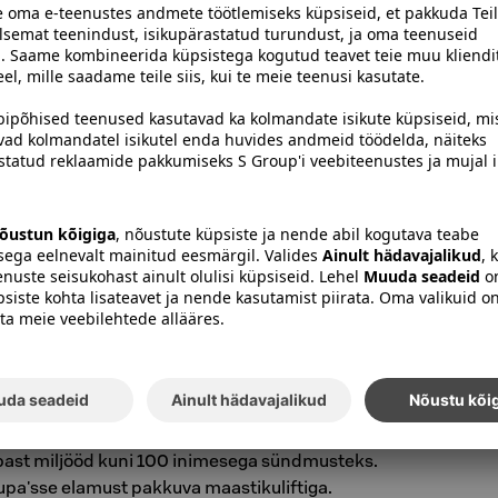
uskeskuses on 203-kohaline auditoorium ja
2 inimesele.
riv ümbrus pakub keskendumisrahu, karjala ja
ing loomingulisteks pausideks erinevaid
aadne ümbrus pakub koosolekupäevadeks üldist
mpokatest pidudest kuni lõõgastavate
pa hellitus- ja maastikuspaas. Meie
te teie rühma vajadustele kohandatud
se, koosolekuteenuste kui toidu ja tegevuste
id vaateid pakkuv restoran Grill it! sobib
ude ja teemasündmuste korraldamiseks. Ukko-
e jalamil asuv meeleolukas nõlvarestoran
ast miljööd kuni 100 inimesega sündmusteks.
upa'sse elamust pakkuva maastikuliftiga.