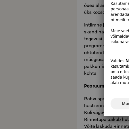
õuealal asuvas Lood
üks koosolekuruum 1
Intiimne ja inspiree
skandinaavia sööki n
tegevusi. Koli ainul
programmi alates te
õhtuteni Koli Relax S
müügiosakonnast saa
pakkumise nii majutu
kohta.
Peoruumid
Rahvuspargi vapustava
hästi erinevate pid
Koli vägevate nõlvad
Rinnetupa pakub hub
Võite laskuda Rinnet