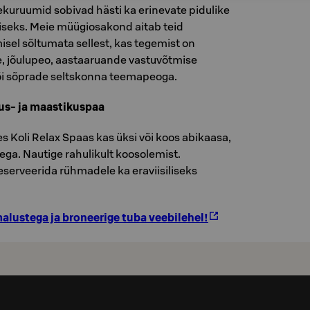
kuruumid sobivad hästi ka erinevate pidulike
seks. Meie müügiosakond aitab teid
el sõltumata sellest, kas tegemist on
, jõulupeo, aastaaruande vastuvõtmise
õi sõprade seltskonna teemapeoga.
tus- ja maastikuspaa
 Koli Relax Spaas kas üksi või koos abikaasa,
ega. Nautige rahulikult koosolemist.
serveerida rühmadele ka eraviisiliseks
alustega ja broneerige tuba veebilehel!