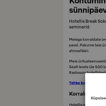
Kohtumine
sünnipäev
Hotellis Break Sok
seminarid.
Meiega korraldate om
peod. Pakume teie üri
atmosfääri.
Meie üritusteenusei
Sealt leiate üle 500
Radissoni hotellidest
Tehke broneering S-
Korralda oma ü
Hotellis on kokku 3 