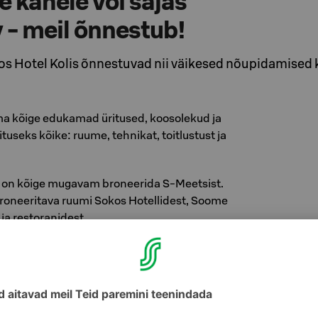
 kahele või sajas
 - meil õnnestub!
os Hotel Kolis õnnestuvad nii väikesed nõupidamised 
a kõige edukamad üritused, koosolekud ja
tuseks kõike: ruume, tehnikat, toitlustust ja
d on kõige mugavam broneerida S-Meetsist.
 broneeritava ruumi Sokos Hotellidest, Soome
 ja restoranidest.
Meets.fi-s
ritus meie hotellis
hubast koosolekuruumi 2–60 inimesele. Hotelli