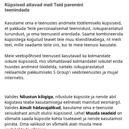
Sõitke maanteed 6 kuni Kolin Porttini ja seejärel pöörake
Kolintiele (tee 504). Sõitke mööda Kolintied üheksa
kilomeetrit ja pöörake vasakpööret ning oletegi kohal.
Trüki sõidujuhised siin >>
Võta meiega ühendust
Hotelli kontaktandmed
Klienditeeninduse kontaktandmed
›
Tagasiside
Anna tagasisidet
Sokos Hotelsi uudiskiri
Auhinnad ja sertifikaadid
Telli uudiskiri
Saate igakuiselt e-postiga
viimased eelised ja uudised
Sokos Hotellidest.
Sokos Hotelsi sotsiaalmeedia