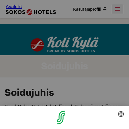
Avaleht
Kasutajaprofiil
Soidujuhis
Soidujuhis
Break Sokos Hotel Koli Kylä asub Pielise järvest läänes,
poolel teel Joensuu ja Nurmese vahel (Kolintie 94 B,
83960 Koli).