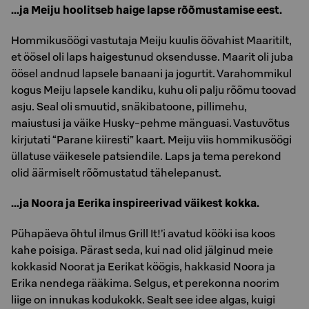
...ja Meiju hoolitseb haige lapse rõõmustamise eest.
Hommikusöögi vastutaja Meiju kuulis öövahist Maaritilt,
et öösel oli laps haigestunud oksendusse. Maarit oli juba
öösel andnud lapsele banaani ja jogurtit. Varahommikul
kogus Meiju lapsele kandiku, kuhu oli palju rõõmu toovad
asju. Seal oli smuutid, snäkibatoone, pillimehu,
maiustusi ja väike Husky-pehme mänguasi. Vastuvõtus
kirjutati “Parane kiiresti” kaart. Meiju viis hommikusöögi
üllatuse väikesele patsiendile. Laps ja tema perekond
olid äärmiselt rõõmustatud tähelepanust.
...ja Noora ja Eerika inspireerivad väikest kokka.
Pühapäeva õhtul ilmus Grill It!’i avatud kööki isa koos
kahe poisiga. Pärast seda, kui nad olid jälginud meie
kokkasid Noorat ja Eerikat köögis, hakkasid Noora ja
Erika nendega rääkima. Selgus, et perekonna noorim
liige on innukas kodukokk. Sealt see idee algas, kuigi