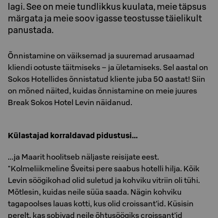
lagi. See on meie tundlikkus kuulata, meie täpsus
märgata ja meie soov igasse teostusse täielikult
panustada.
Õnnistamine on väiksemad ja suuremad arusaamad
kliendi ootuste täitmiseks – ja ületamiseks. Sel aastal on
Sokos Hotellides õnnistatud kliente juba 50 aastat! Siin
on mõned näited, kuidas õnnistamine on meie juures
Break Sokos Hotel Levin näidanud.
Külastajad korraldavad pidustusi...
...ja Maarit hoolitseb näljaste reisijate eest.
"Kolmeliikmeline Šveitsi pere saabus hotelli hilja. Kõik
Levin söögikohad olid suletud ja kohviku vitriin oli tühi.
Mõtlesin, kuidas neile süüa saada. Nägin kohviku
tagapoolses lauas kotti, kus olid croissant’id. Küsisin
perelt, kas sobivad neile õhtusöögiks croissant’id