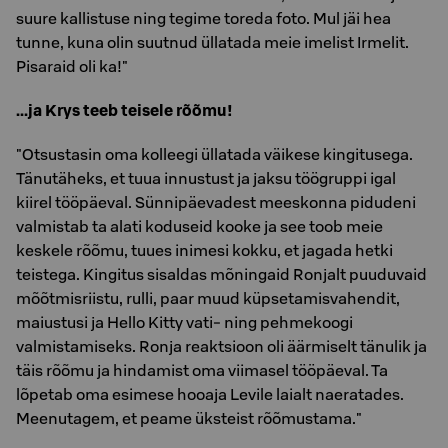
suure kallistuse ning tegime toreda foto. Mul jäi hea
tunne, kuna olin suutnud üllatada meie imelist Irmelit.
Pisaraid oli ka!"
...ja Krys teeb teisele rõõmu!
"Otsustasin oma kolleegi üllatada väikese kingitusega.
Tänutäheks, et tuua innustust ja jaksu töögruppi igal
kiirel tööpäeval. Sünnipäevadest meeskonna pidudeni
valmistab ta alati koduseid kooke ja see toob meie
keskele rõõmu, tuues inimesi kokku, et jagada hetki
teistega. Kingitus sisaldas mõningaid Ronjalt puuduvaid
mõõtmisriistu, rulli, paar muud küpsetamisvahendit,
maiustusi ja Hello Kitty vati- ning pehmekoogi
valmistamiseks. Ronja reaktsioon oli äärmiselt tänulik ja
täis rõõmu ja hindamist oma viimasel tööpäeval. Ta
lõpetab oma esimese hooaja Levile laialt naeratades.
Meenutagem, et peame üksteist rõõmustama."