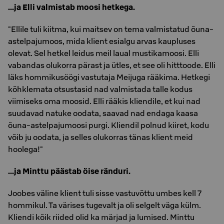
...ja Elli valmistab moosi hetkega.
"Ellile tuli kiitma, kui maitsev on tema valmistatud õuna-
astelpajumoos, mida klient esialgu arvas kaupluses
olevat. Sel hetkel leidus meil laual mustikamoosi. Elli
vabandas olukorra pärast ja ütles, et see oli hitttoode. Elli
läks hommikusöögi vastutaja Meijuga rääkima. Hetkegi
kõhklemata otsustasid nad valmistada talle kodus
viimiseks oma moosid. Elli rääkis kliendile, et kui nad
suudavad natuke oodata, saavad nad endaga kaasa
õuna-astelpajumoosi purgi. Kliendil polnud kiiret, kodu
võib ju oodata, ja selles olukorras tänas klient meid
hoolega!"
...ja Minttu päästab öise ränduri.
Joobes väline klient tuli sisse vastuvõttu umbes kell 7
hommikul. Ta värises tugevalt ja oli selgelt väga külm.
Kliendi kõik riided olid ka märjad ja lumised. Minttu