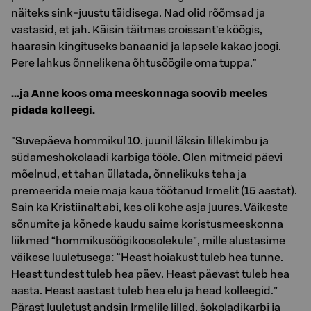
näiteks sink-juustu täidisega. Nad olid rõõmsad ja
vastasid, et jah. Käisin täitmas croissant’e köögis,
haarasin kingituseks banaanid ja lapsele kakao joogi.
Pere lahkus õnnelikena õhtusöögile oma tuppa."
...ja Anne koos oma meeskonnaga soovib meeles
pidada kolleegi.
"Suvepäeva hommikul 10. juunil läksin lillekimbu ja
südameshokolaadi karbiga tööle. Olen mitmeid päevi
mõelnud, et tahan üllatada, õnnelikuks teha ja
premeerida meie maja kaua töötanud Irmelit (15 aastat).
Sain ka Kristiinalt abi, kes oli kohe asja juures. Väikeste
sõnumite ja kõnede kaudu saime koristusmeeskonna
liikmed “hommikusöögikoosolekule”, mille alustasime
väikese luuletusega: “Heast hoiakust tuleb hea tunne.
Heast tundest tuleb hea päev. Heast päevast tuleb hea
aasta. Heast aastast tuleb hea elu ja head kolleegid.”
Pärast luuletust andsin Irmelile lilled, šokoladikarbi ja