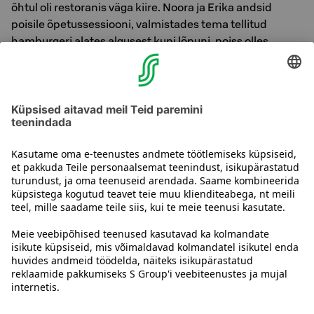
õhtul oli restoranis väga kiire. Noora ja Erika andsid
poisile õpetussessiooni, valmistades tema tellitud
hamburgeri alates algusest kuni lõpuni, poiss olles
valmistamise ajal praktikant. Ta sai ka natuke oma
täidiseid valida. Rääkisime burgeri
valmistamisprotsessist palju ja poiss oli elevil. Perekond
lahkudes tänas meid sügavalt ja poiss ütles, et ta oli
söönud maailma parimat hamburgerit. Selgus ka, et
poiss unistab teha oma tulevast TET-perioodi just
restoranis.
Võta meiega ühendust
Hotelli kontaktandmed
Klienditeeninduse kontaktandmed
›
Tagasiside
Anna tagasisidet