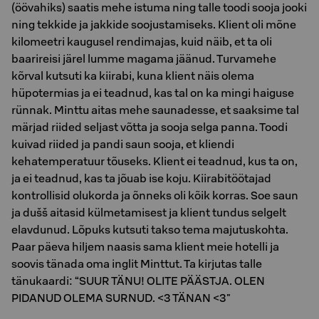
(öövahiks) saatis mehe istuma ning talle toodi sooja jooki
ning tekkide ja jakkide soojustamiseks. Klient oli mõne
kilomeetri kaugusel rendimajas, kuid näib, et ta oli
baarireisi järel lumme magama jäänud. Turvamehe
kõrval kutsuti ka kiirabi, kuna klient näis olema
hüpotermias ja ei teadnud, kas tal on ka mingi haiguse
rünnak. Minttu aitas mehe saunadesse, et saaksime tal
märjad riided seljast võtta ja sooja selga panna. Toodi
kuivad riided ja pandi saun sooja, et kliendi
kehatemperatuur tõuseks. Klient ei teadnud, kus ta on,
ja ei teadnud, kas ta jõuab ise koju. Kiirabitöötajad
kontrollisid olukorda ja õnneks oli kõik korras. Soe saun
ja dušš aitasid külmetamisest ja klient tundus selgelt
elavdunud. Lõpuks kutsuti takso tema majutuskohta.
Paar päeva hiljem naasis sama klient meie hotelli ja
soovis tänada oma inglit Minttut. Ta kirjutas talle
tänukaardi: “SUUR TÄNU! OLITE PÄÄSTJA. OLEN
PIDANUD OLEMA SURNUD. <3 TÄNAN <3"