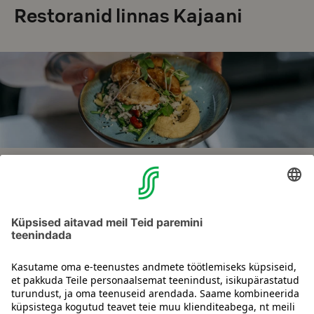
Restoranid linnas Kajaani
Otsid parimaid restorane linnas?
Hommikusöök, lõunasöök või õhtusöök. Vaadake parimaid
restorane oma hotelli lähedal! Saate lauda broneerida Raflaamo
veebilehe kaudu.
Sirvi restorane