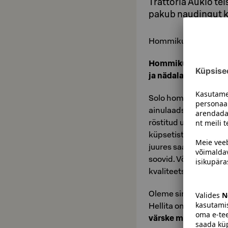
Trattoria Aukio te
pakub naudingut kõ
Hommikueine on päev
Hommikusooki serve
ja nädalavahetustel 
Solo hommikueine pak
ainulaadse hommikuso
röstitud ubadest kee
küpsetistest ja mitme
juures saad lauda ser
soovid. Või meeldib s
kvaliteetseid kannut
Oleme sinu hommikue
Hellita oma maitseme
värske maasika-rab