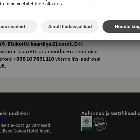
ja toitva päeva alguse kõigile, seepärast on
 rikkalik valik ka eridieetide järgijaile.
n teretulnud nautima ka gurmaanid
ommikusoogi hind klientidele väljastpoolt
a S-Etukortti kaardiga 21 eurot
. Eriti
vitame laua ette broneerida. Broneerimise
efonil
+358 10 7851 110
või meilitsi aadressil
fi.
lsi uudiskiri
Auhinnad ja sertifikaadi
iri
iselt e-postiga viimased
uudised Sokos Hotellidest.