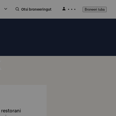
Otsi broneeringut
Broneeri tuba
k
 restorani