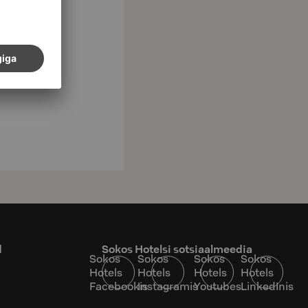
d
Sokos Hotelsi sotsiaalmeedia
Sokos
Sokos
Sokos
Sokos
Hotels
Hotels
Hotels
Hotels
Facebookis
Instagramis
Youtubes
LinkedInis