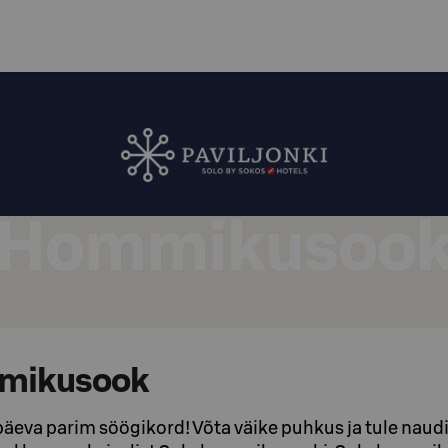
Hommikusoo
mikusook
eva parim söögikord! Võta väike puhkus ja tule naudi