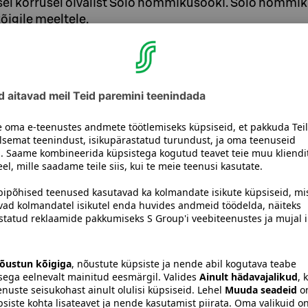
isel korrusel oivalist Solo hommikusooki. Solo hommi
igile meeltele.
a parim söögikord!
eritakse esmaspäevast reedeni kl 06.15–10
kl 7.30–12.
ub naudingut kõigile meeltele. Meie
ogi valmistab meie võluv personal värskelt
detud kohvist, kohapeal küpsetatud
kesistest kohalike toodete valikust. Meie
veerituna nautida just sellist kohvi nagu
ulle hoopis tee? Meie valikus leidub mitmeid
eesid.
inesse valinud hooaja parimad tooted.
eli näiteks kohalikud
Ylä-Porkkala talu
arberimahlaga.
Vägagi võimalik.