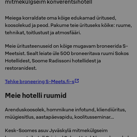
mitmekülgseim konverentsihotell
Meiega korraldate oma kõige edukamad üritused,
koosolekud ja peod. Pakume teie ürituseks kõike: ruume,
tehnikat, toitlustust ja atmosfääri.
Meie üritusteenuseid on kõige mugavam broneerida S-
Meetsist. Sealt leiate üle 500 broneeritava ruumi Sokos
Hotellidest, Soome Radissoni hotellidest ja
restoranidest.
Tehke broneering S-Meets.fi-s
Meie hotelli ruumid
Arenduskoosolek, hommikune infotund, kliendiüritus,
müügiesitlus, aastapäevapidu, koolitusseminar...
Kesk-Soomes asuv Jyväskylä mitmekülgseim