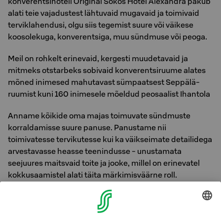
konverentsihotell Original Sokos Hotel Alexandra pakub
alati teie vajadustest lähtuvaid mugavaid ja toimivaid
terviklahendusi, olgu siis tegemist suure või väikese
koosolekuga, konverentsiga, muu sündmuse või peoga.
Meil on rohkelt erinevaid, kergesti muudetavaid ja
mitmeks otstarbeks sobivaid konverentsiruume alates
mõned inimesed mahutavast sümpaatsest Seppälä-
ruumist kuni 160 inimesele mõeldud peosaalist Ihantola
Anname kõikide oma majas toimuvate sündmuste
korraldamisse suure panuse. Panustame nii
toimivatesse tervikutesse kui ka väikseimate detailidega
arvestavasse heasse teenindusse - unustamata
seejuures maitsvaid toite ja jooke, millel on erinevatel
kokkusaamistel alati täita märkimisväärne roll.
Olete väga oodatud!
Konverentsiruume saab broneerida 24/7
S-meets.fi-s