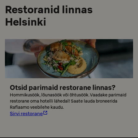
Restoranid linnas
Helsinki
Otsid parimaid restorane linnas?
Hommikusöök, lõunasöök või õhtusöök. Vaadake parimaid
restorane oma hotelli lähedal! Saate lauda broneerida
Raflaamo veebilehe kaudu.
Sirvi restorane