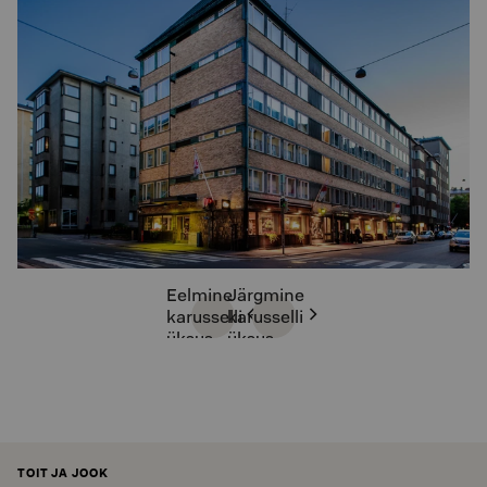
Eelmine
Järgmine
karusselli
karusselli
üksus
üksus
TOIT JA JOOK