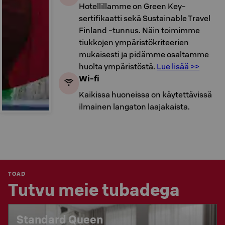
Hotellillamme on Green Key-
sertifikaatti sekä Sustainable Travel
Finland -tunnus. Näin toimimme
tiukkojen ympäristökriteerien
mukaisesti ja pidämme osaltamme
huolta ympäristöstä.
Lue lisää >>
Wi-fi
Kaikissa huoneissa on käytettävissä
ilmainen langaton laajakaista.
TOAD
Tutvu meie tubadega
Standard Queen