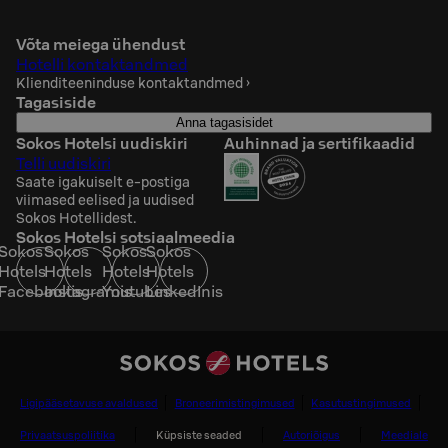
Võta meiega ühendust
Hotelli kontaktandmed
Klienditeeninduse kontaktandmed
›
Tagasiside
Anna tagasisidet
Sokos Hotelsi uudiskiri
Auhinnad ja sertifikaadid
Telli uudiskiri
Saate igakuiselt e-postiga
viimased eelised ja uudised
Sokos Hotellidest.
Sokos Hotelsi sotsiaalmeedia
Sokos
Sokos
Sokos
Sokos
Hotels
Hotels
Hotels
Hotels
Facebookis
Instagramis
Youtubes
LinkedInis
Ligipääsetavuse avaldused
Broneerimistingimused
Kasutustingimused
Privaatsuspoliitika
Küpsiste seaded
Autoriõigus
Meediale