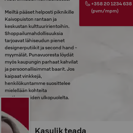
+358 20 1234 638
(pvm/mpm)
Meiltä pääset helposti piknikille
Kaivopuiston rantaan ja
keskustan kulttuuririentoihin.
Shoppailumahdollisuuksia
tarjoavat lähiseudun pienet
designerputiikit ja second hand -
myymälät. Punavuoresta löydät
myös kaupungin parhaat kahvilat
ja persoonallisimmat baarit. Jos
kaipaat vinkkejä,
henkilökuntamme suosittelee
mielellään kohteita
matkaoppaiden ulkopuolelta.
Kasulik teada