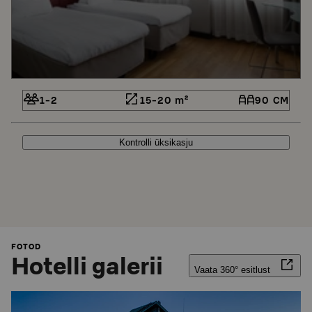
1-2
15-20 m²
90 CM
Kontrolli üksikasju
FOTOD
Hotelli galerii
Vaata 360° esitlust