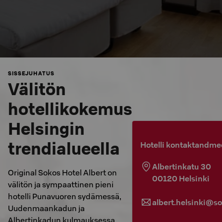
SISSEJUHATUS
Välitön
hotellikokemus
Helsingin
trendialueella
Hotelli kontaktandme
Albertinkatu 30
Original Sokos Hotel Albert on
00120
Helsinki
välitön ja sympaattinen pieni
hotelli Punavuoren sydämessä,
albert.helsinki@so
Uudenmaankadun ja
Albertinkadun kulmauksessa.