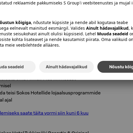
 hotellis sisseregistreerimisel.
ust Avios ega teistele Sokos Hotellide
e soodustustele.
 Sokos Hotellides Soomes
/ tuba
 mis on broneeritud otse Sokos Hotellide enda
päevahinnaga või ettevõtte lepinguhinnaga
b ainult Sokos Hotellides Soomes
äidata oma Finnair Plus liikmesust
imisel
ada teisi Sokos Hotellide lojaalsusprogrammide
l ajal
emiseks saate täita vormi siin kuni 6 kuu