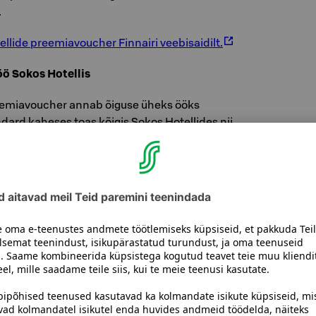
.
llide preemiavoucher Finnairi veebisaidilt.
ö Sokos Hotellis
reemiavoucher annab õiguse üheks ööks
dard kaheses toas kõigis Sokos Hotellides nii
estis. Preemiavoucher ei kehti Break Sokos
 Resortis.
b hommikusööki, välja arvatud Break Sokos
s hommikusöök on lisatasu eest.
eringud tehakse Sokos Hotellide veebisaidil.
eeringuid saab teha mitte varem kui 60 päeva
saadaval piiratud koguses.
voucher hotelli vastuvõtus
misel.
 ja muud broneeringuga seotud lisateenused