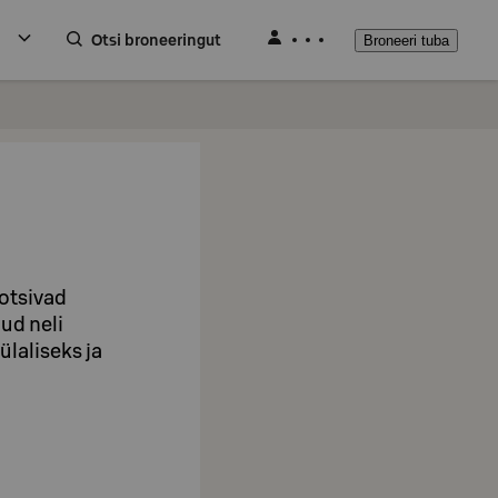
Otsi broneeringut
Broneeri tuba
 otsivad
ud neli
ülaliseks ja