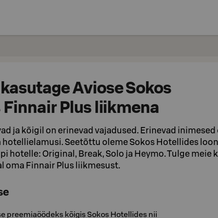
 kasutage Aviose Sokos
 Finnair Plus liikmena
ad ja kõigil on erinevad vajadused. Erinevad inimesed
ja hotellielamusi. Seetõttu oleme Sokos Hotellides loon
üpi hotelle: Original, Break, Solo ja Heymo. Tulge meie k
l oma Finnair Plus liikmesust.
se
e preemiaöödeks kõigis Sokos Hotellides nii