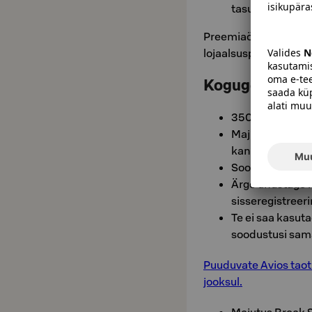
tasutakse eraldi
Preemiaöö ei anna õig
lojaalsusprogrammid
Koguge Aviose
350 Avios / öö 
Majutuste eest,
kanalite kaudu 
Soodustus kehti
Ärge unustage n
sisseregistreer
Te ei saa kasut
soodustusi sama
Puuduvate Avios taotl
jooksul.