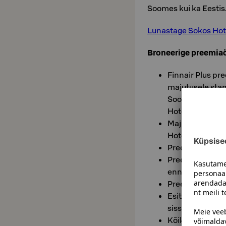
Soomes kui ka Eestis
Lunastage Sokos Hote
Broneerige preemiaö
Finnair Plus p
majutusele stan
Soomes kui ka E
Hotel Tykkimäki
Majutus sisalda
Hotel Himos, ku
Preemiaöö brone
Preemiaöö bron
enne majutust.
Preemiaööd on 
Esitage preemia
sisseregistreeri
Kõik lisavoodid