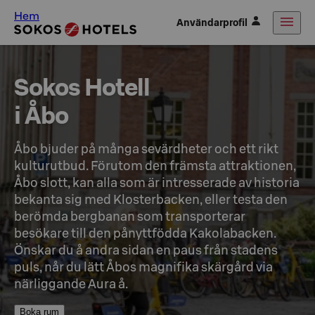
Hem
Användarprofil
Sokos Hotell

i Åbo
Åbo bjuder på många sevärdheter och ett rikt 
kulturutbud. Förutom den främsta attraktionen, 
Åbo slott, kan alla som är intresserade av historia 
bekanta sig med Klosterbacken, eller testa den 
berömda bergbanan som transporterar 
besökare till den pånyttfödda Kakolabacken. 
Önskar du å andra sidan en paus från stadens 
puls, når du lätt Åbos magnifika skärgård via 
närliggande Aura å.
Boka rum