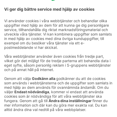
Ta kontakt
Kontaktuppgifter till hotellen
Kontaktuppgifter till kundservice
›
Feedback
Ge feedback
Sokos Hotels nyhetsbrev
Utmärkelser och certifikat
Prenumerera på vårt
nyhetsbrev
Du får Sokos Hotellens senaste
förmåner och nyheter till din e-
post varje månad.
Sokos Hotels i sociala medier
Sokos
Sokos
Sokos
Sokos
Hotels
Hotels på
Hotels på
Hotels i
på
Facebook
Instagram
Linkedin
Youtube