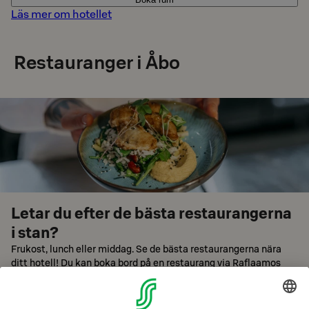
Läs mer om hotellet
Restauranger i Åbo
Letar du efter de bästa restaurangerna
i stan?
Frukost, lunch eller middag. Se de bästa restaurangerna nära
ditt hotell! Du kan boka bord på en restaurang via Raflaamos
hemsida.
Bläddra restauranger