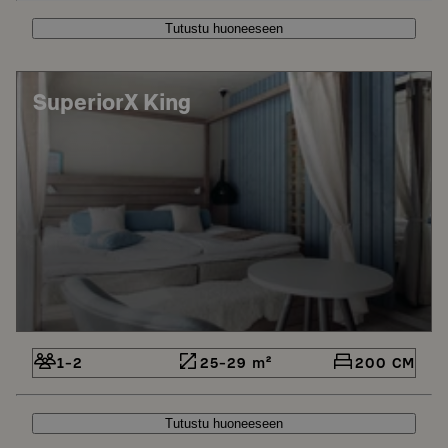
Tutustu huoneeseen
SuperiorX King
1-2
25-29 m²
200 CM
Tutustu huoneeseen