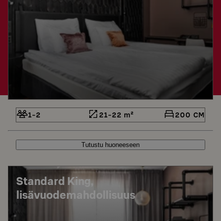
1-2
21-22 m²
200 CM
Tutustu huoneeseen
Standard King,
lisävuodemahdollisuus