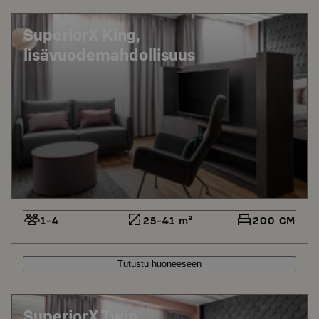
SuperiorX King,
lisävuodemahdollisuus
1-4
25-41 m²
200 CM
Tutustu huoneeseen
SuperiorX Twin,