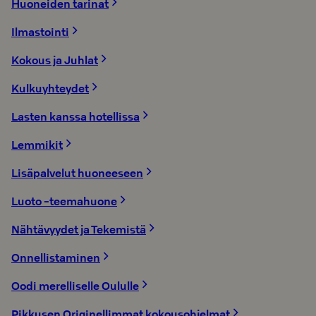
Huoneiden tarinat
Ilmastointi
Kokous ja Juhlat
Kulkuyhteydet
Lasten kanssa hotellissa
Lemmikit
Lisäpalvelut huoneeseen
Luoto -teemahuone
Nähtävyydet ja Tekemistä
Onnellistaminen
Oodi merelliselle Oululle
Pikkusen Originellimmat kokousohjelmat