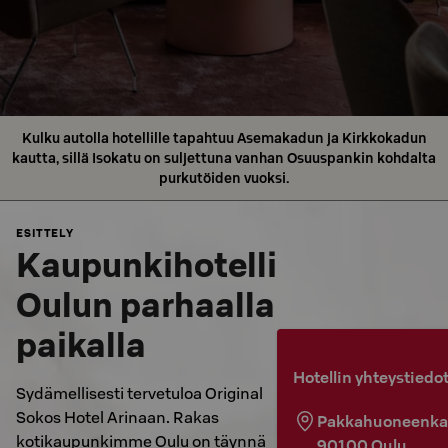
Kulku autolla hotellille tapahtuu Asemakadun ja Kirkkokadun
kautta, sillä Isokatu on suljettuna vanhan Osuuspankin kohdalta
purkutöiden vuoksi.
ESITTELY
Kaupunkihotelli
Oulun parhaalla
paikalla
Hotellin yhteystiedo
Sydämellisesti tervetuloa Original
Sokos Hotel Arinaan. Rakas
Pakkahuoneenka
kotikaupunkimme Oulu on täynnä
90100
Oulu