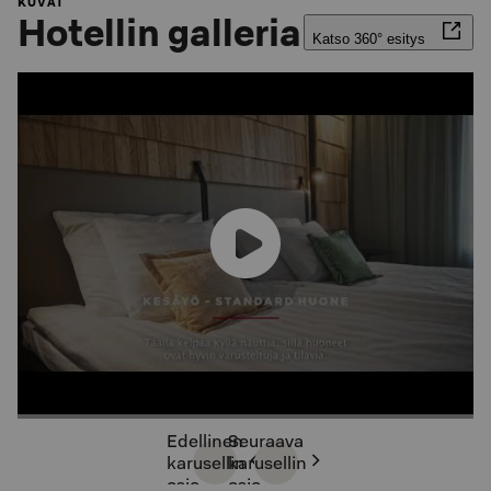
KUVAT
Hotellin galleria
Katso 360° esitys
Edellinen
Seuraava
karusellin
karusellin
osio
osio