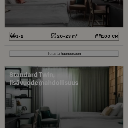
1-2
20-23 m²
100 CM
Tutustu huoneeseen
Standard Twin,
lisävuodemahdollisuus