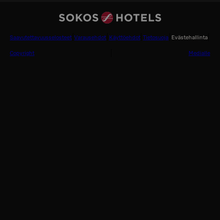
Saavutettavuusselosteet
Varausehdot
Käyttöehdot
Tietosuoja
Evästehallinta
Copyright
Medialle