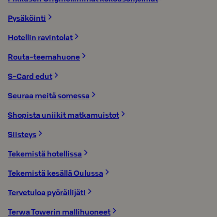
Pysäköinti
Hotellin ravintolat
Routa-teemahuone
S-Card edut
Seuraa meitä somessa
Shopista uniikit matkamuistot
Siisteys
Tekemistä hotellissa
Tekemistä kesällä Oulussa
Tervetuloa pyöräilijät!
Terwa Towerin mallihuoneet