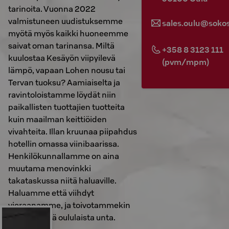
tarinoita. Vuonna 2022
valmistuneen uudistuksemme
sales.oulu@sokos
myötä myös kaikki huoneemme
saivat oman tarinansa. Miltä
+358 8 3123 111
kuulostaa Kesäyön viipyilevä
(pvm/mpm)
lämpö, vapaan Lohen nousu tai
Tervan tuoksu? Aamiaiselta ja
ravintoloistamme löydät niin
paikallisten tuottajien tuotteita
kuin maailman keittiöiden
vivahteita. Illan kruunaa piipahdus
hotellin omassa viinibaarissa.
Henkilökunnallamme on aina
muutama menovinkki
takataskussa niitä haluaville.
Haluamme että viihdyt
vieraanamme, ja toivotammekin
sinulle hyvää oululaista unta.