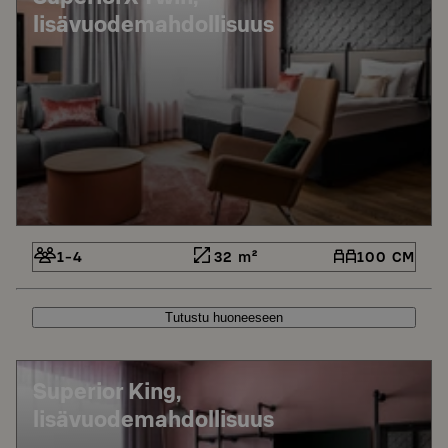
lisävuodemahdollisuus
1-4
32 m²
100 CM
Tutustu huoneeseen
Superior King,
lisävuodemahdollisuus