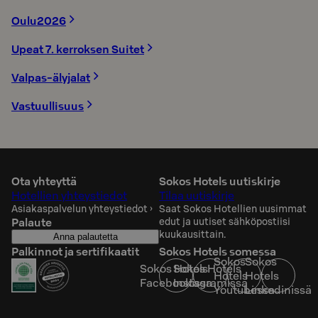
Oulu2026
Upeat 7. kerroksen Suitet
Valpas-älyjalat
Vastuullisuus
Ota yhteyttä
Sokos Hotels uutiskirje
Hotellien yhteystiedot
Tilaa uutiskirje
Asiakaspalvelun yhteystiedot
›
Saat Sokos Hotellien uusimmat
Palaute
edut ja uutiset sähköpostiisi
kuukausittain.
Anna palautetta
Palkinnot ja sertifikaatit
Sokos Hotels somessa
Sokos
Sokos
Sokos Hotels
Sokos Hotels
Hotels
Hotels
Facebookissa
Instagramissa
Youtubessa
Linkedinissä