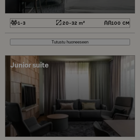
1-3
20-32 m²
100 CM
Tutustu huoneeseen
Junior suite