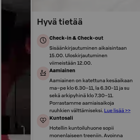
Hyvä tietää
Check-in & Check-out
Sisäänkirjautuminen aikaisintaan
15.00. Uloskirjautuminen
viimeistään 12.00.
Aamiainen
Aamiainen on katettuna kesäaikaan
ma–pe klo 6.30–11, la 6.30-11 ja su
sekä arkipyhinä klo 7.30–11.
Porrastamme aamiaisaikoja
ruuhkien välttämiseksi.
Lue lisää >>
Kuntosali
Hotellin kuntoiluhuone sopii
monenlaiseen treeniin. Avoinna