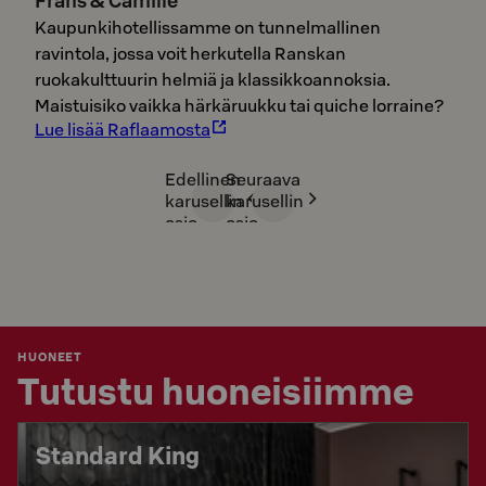
Frans & Camille
Kaupunkihotellissamme on tunnelmallinen
ravintola, jossa voit herkutella Ranskan
ruokakulttuurin helmiä ja klassikkoannoksia.
Maistuisiko vaikka härkäruukku tai quiche lorraine?
Lue lisää Raflaamosta
Edellinen
Seuraava
karusellin
karusellin
osio
osio
HUONEET
Tutustu huoneisiimme
Standard King