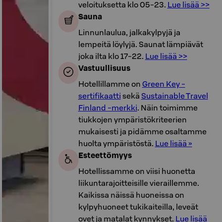
veloituksetta klo 05-23.
Lue lisää >>
Sauna
Linnunlaulua, jalkakylpyjä ja
lempeitä löylyjä. Saunat lämpiävät
joka ilta klo 17-22.
Lue lisää >>
Vastuullisuus
Hotellillamme on
Green Key -
sertifikaatti
sekä
Sustainable Travel
Finland -merkki
. Näin toimimme
tiukkojen ympäristökriteerien
mukaisesti ja pidämme osaltamme
huolta ympäristöstä.
Lue lisää »
Esteettömyys
Hotellissamme on viisi huonetta
liikuntarajoitteisille vieraillemme.
Kaikissa näissä huoneissa on
kylpyhuoneet tukikaiteilla, leveät
ovet ja matalat kynnykset.
Lue lisää