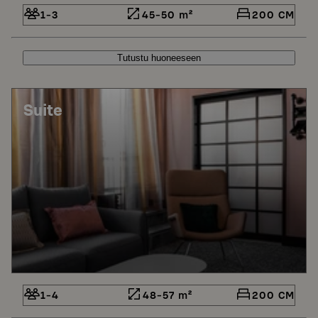
1-3
45-50 m²
200 CM
Tutustu huoneeseen
Suite
1-4
48-57 m²
200 CM