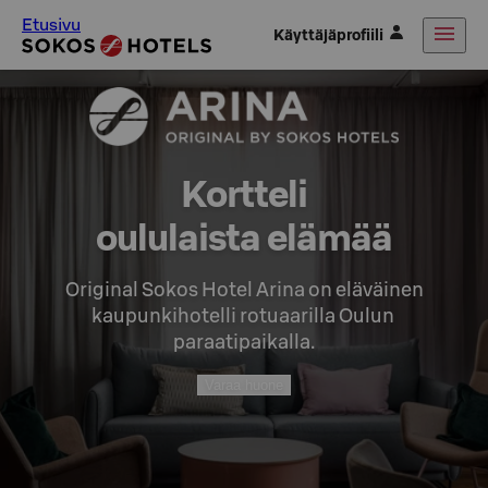
Etusivu
Käyttäjäprofiili
Kortteli

oululaista elämää
Original Sokos Hotel Arina on eläväinen

kaupunkihotelli rotuaarilla Oulun 
paraatipaikalla.
Varaa huone