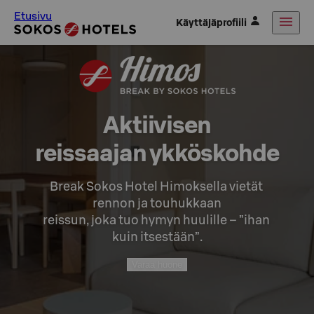
Etusivu
Käyttäjäprofiili
Aktiivisen

reissaajan ykköskohde
Break Sokos Hotel Himoksella vietät 
rennon ja touhukkaan

reissun, joka tuo hymyn huulille – ”ihan 
kuin itsestään”.
Varaa huone