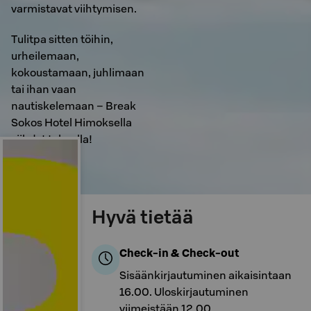
varmistavat viihtymisen.
Tulitpa sitten töihin,
urheilemaan,
kokoustamaan, juhlimaan
tai ihan vaan
nautiskelemaan – Break
Sokos Hotel Himoksella
viihdyt takuulla!
Hyvä tietää
Check-in & Check-out
Sisäänkirjautuminen aikaisintaan
16.00. Uloskirjautuminen
viimeistään 12.00.