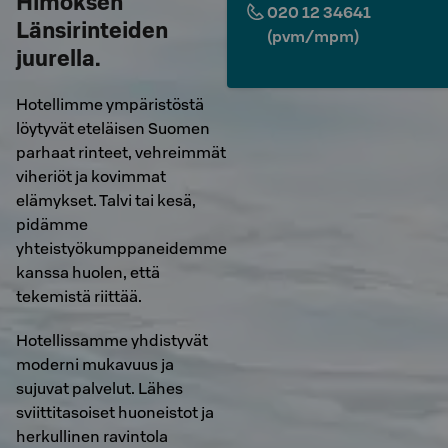
Himoksen
020 12 34641
Länsirinteiden
(pvm/mpm)
juurella.
Hotellimme ympäristöstä
löytyvät eteläisen Suomen
parhaat rinteet, vehreimmät
viheriöt ja kovimmat
elämykset. Talvi tai kesä,
pidämme
yhteistyökumppaneidemme
kanssa huolen, että
tekemistä riittää.
Hotellissamme yhdistyvät
moderni mukavuus ja
sujuvat palvelut. Lähes
sviittitasoiset huoneistot ja
herkullinen ravintola