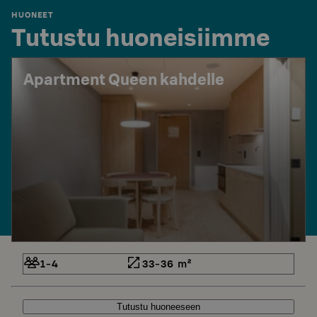
HUONEET
Tutustu huoneisiimme
Apartment Queen kahdelle
1-4
33-36 m²
Tutustu huoneeseen