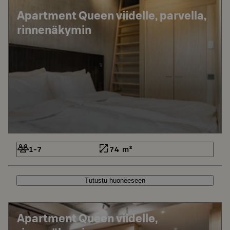
Apartment Queen viidelle, parvella,
rinnenäkymin
1-7
74 m²
Tutustu huoneeseen
Apartment Queen viidelle,