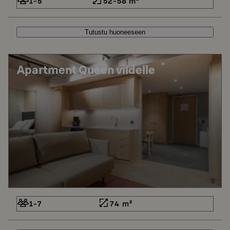
1-5
52-58 m²
Tutustu huoneeseen
Apartment Queen viidelle
1-7
74 m²