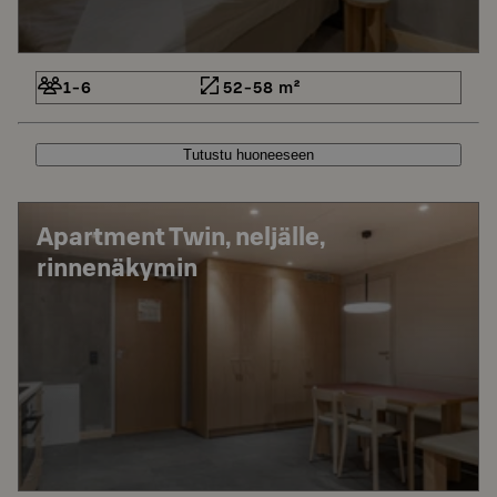
1-6
52-58 m²
Tutustu huoneeseen
Apartment Twin, neljälle,
rinnenäkymin