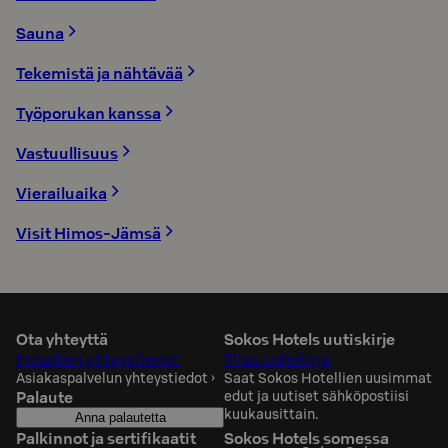
Sauna
Tekemistä ja nähtävää
Työporukan kanssa
Vastuullisuus
Vierailuaika
Visit Himos-Jämsä
Ota yhteyttä
Sokos Hotels uutiskirje
Hotellien yhteystiedot
Tilaa uutiskirje
Asiakaspalvelun yhteystiedot
›
Saat Sokos Hotellien uusimmat
Palaute
edut ja uutiset sähköpostiisi
kuukausittain.
Anna palautetta
Palkinnot ja sertifikaatit
Sokos Hotels somessa