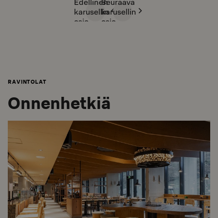
Edellinen
Seuraava
karusellin
karusellin
osio
osio
RAVINTOLAT
Onnenhetkiä