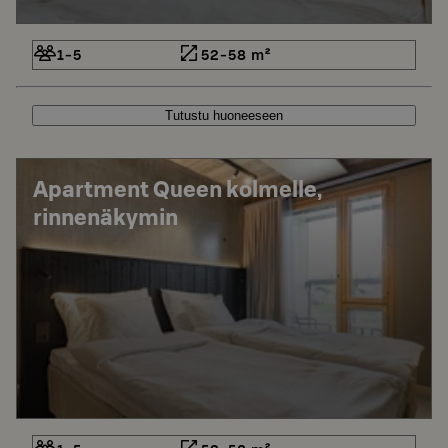
1-5
52-58 m²
Tutustu huoneeseen
Apartment Queen kolmelle,
rinnenäkymin