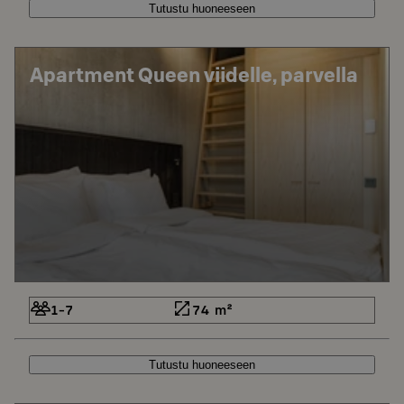
Tutustu huoneeseen
Apartment Queen viidelle, parvella
1-7
74 m²
Tutustu huoneeseen