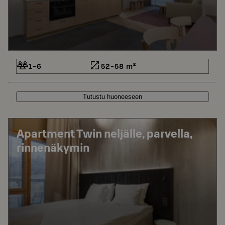
1-6
52-58 m²
Tutustu huoneeseen
Apartment Twin neljälle, parvella,
rinnenäkymin