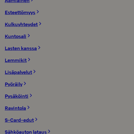
Aamiainen
Esteettömyys
Kulkuyhteydet
Kuntosali
Lasten kanssa
Lemmikit
Lisäpalvelut
Pyöräily
Pysäköinti
Ravintola
S-Card-edut
Sähköauton lataus