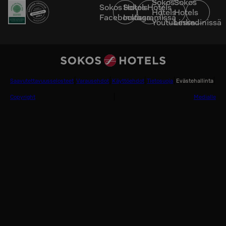
Sokos
Sokos
Sokos Hotels
Sokos Hotels
Hotels
Hotels
Facebookissa
Instagramissa
Youtubessa
Linkedinissä
Saavutettavuusselosteet
Varausehdot
Käyttöehdot
Tietosuoja
Evästehallinta
Copyright
Medialle