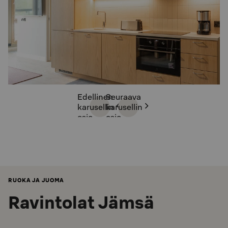
Edellinen
Seuraava
karusellin
karusellin
osio
osio
RUOKA JA JUOMA
Ravintolat Jämsä