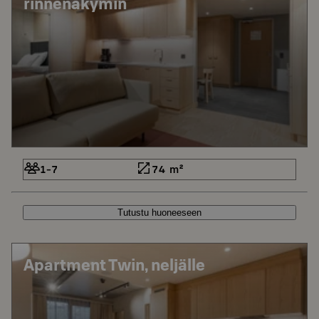
rinnenäkymin
1-7
74 m²
Tutustu huoneeseen
Apartment Twin, neljälle