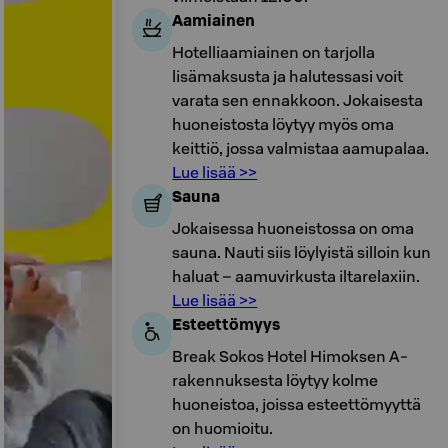
Aamiainen
Hotelliaamiainen on tarjolla
lisämaksusta ja halutessasi voit
varata sen ennakkoon. Jokaisesta
huoneistosta löytyy myös oma
keittiö, jossa valmistaa aamupalaa.
Lue lisää >>
Sauna
Jokaisessa huoneistossa on oma
sauna. Nauti siis löylyistä silloin kun
haluat – aamuvirkusta iltarelaxiin.
Lue lisää >>
Esteettömyys
Break Sokos Hotel Himoksen A-
rakennuksesta löytyy kolme
huoneistoa, joissa esteettömyyttä
on huomioitu.