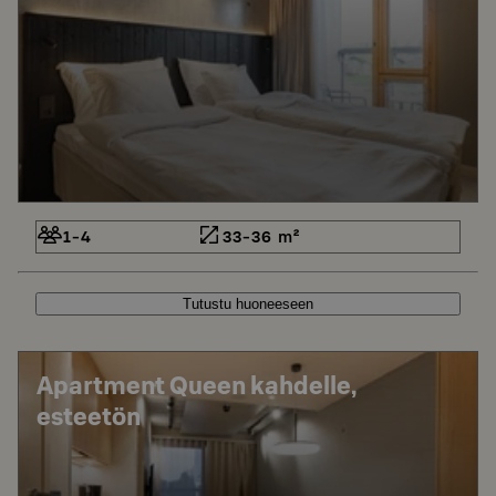
1-4
33-36 m²
Tutustu huoneeseen
Apartment Queen kahdelle,
esteetön