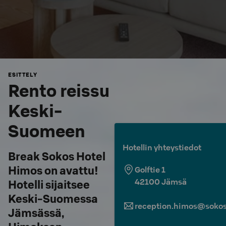
ESITTELY
Rento reissu
Keski-
Suomeen
Hotellin yhteystiedot
Break Sokos Hotel
Himos on avattu!
Golftie 1
42100
Jämsä
Hotelli sijaitsee
Keski-Suomessa
reception.himos@sokosh
Jämsässä,