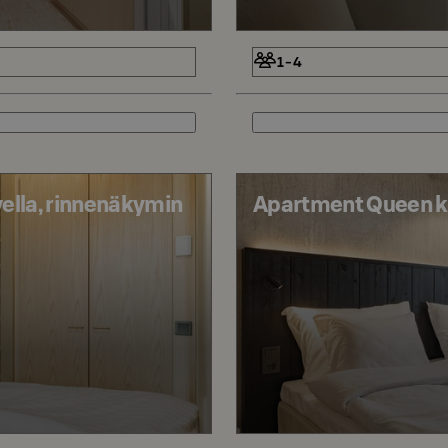
1-4
ella, rinnenäkymin
Apartment Queen k