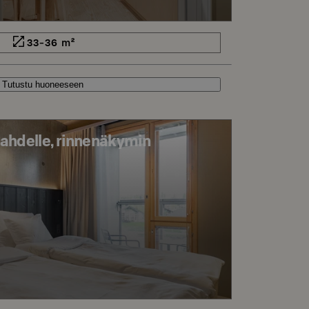
33-36 m²
Tutustu huoneeseen
ahdelle, rinnenäkymin