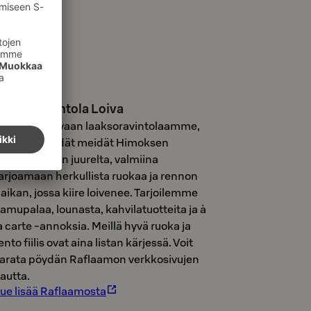
aaksoravintola Loiva
ervetuloa oivaan laaksoravintolaamme,
oivaan! Löydät meidät Himoksen
änsirinteiden juurelta, valmiina
arjoamaan herkullista ruokaa ja rennon
aikan, jossa kiire loivenee. Tarjoilemme
amupalaa, lounasta, kahvilatuotteita ja à
a carte -annoksia. Meillä hyvä ruoka ja
ento fiilis ovat aina listan kärjessä. Voit
arata pöydän Raflaamon verkkosivujen
autta.
ue lisää Raflaamosta