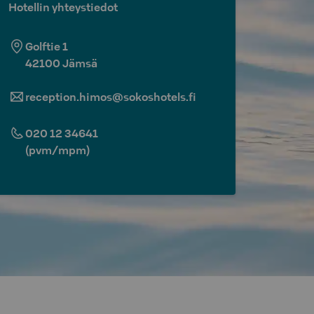
Hotellin yhteystiedot
Golftie 1
42100
Jämsä
reception.himos@sokoshotels.fi
020 12 34641
(pvm/mpm)