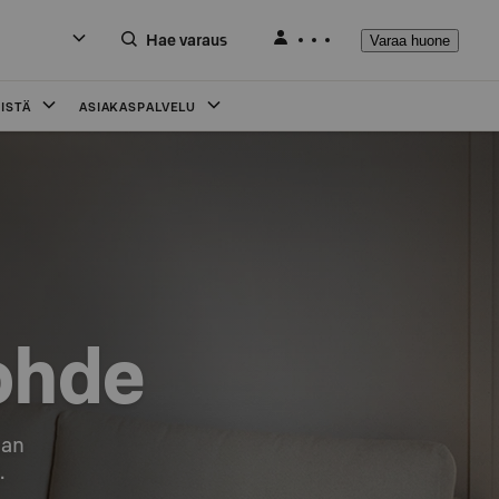
Hae varaus
Varaa huone
ISTÄ
ASIAKASPALVELU
ohde
an

.