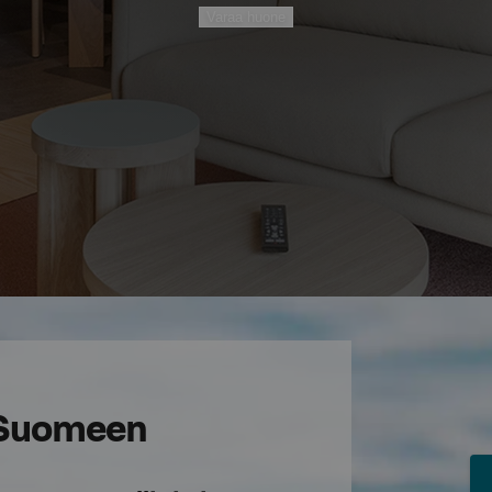
Varaa huone
-Suomeen