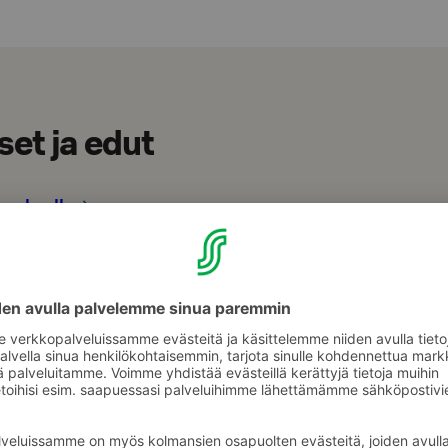
set ja edut
imokselle
tuo hymyn huulillesi. Tasokkaat huoneistot, Laaksoravintola Loiva 
Edellinen
Seuraava
karusellin
karusellin
osio
osio