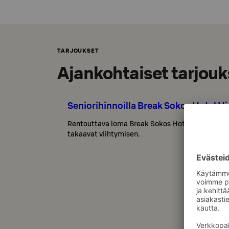
TARJOUKSET
Ajankohtaiset tarjouk
Seniorihinnoilla Break Sokos Hotel H
Rentouttava loma Break Sokos Hotel Himoksella 
takaavat viihtymisen.