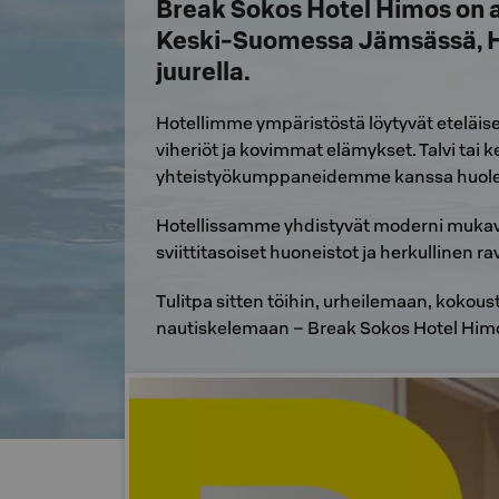
Break Sokos Hotel Himos on av
Keski-Suomessa Jämsässä, H
juurella.
Hotellimme ympäristöstä löytyvät eteläi
viheriöt ja kovimmat elämykset. Talvi tai
yhteistyökumppaneidemme kanssa huolen, 
Hotellissamme yhdistyvät moderni mukavuu
sviittitasoiset huoneistot ja herkullinen r
Tulitpa sitten töihin, urheilemaan, kokou
nautiskelemaan – Break Sokos Hotel Himok