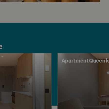
e
Apartment Queen ka