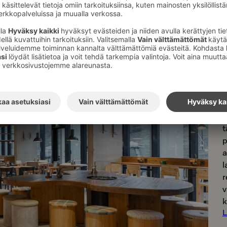
L
T
L
L
t
p
a
l
r
v
k
L