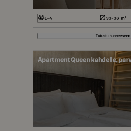
1-4
33-36 m²
Tutustu huoneeseen
Apartment Queen kahdelle, parv