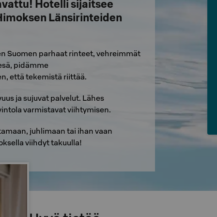
attu! Hotelli sijaitsee
imoksen Länsirinteiden
sen Suomen parhaat rinteet, vehreimmät
 kesä, pidämme
että tekemistä riittää.
s ja sujuvat palvelut. Lähes
avintola varmistavat viihtymisen.
stamaan, juhlimaan tai ihan vaan
sella viihdyt takuulla!