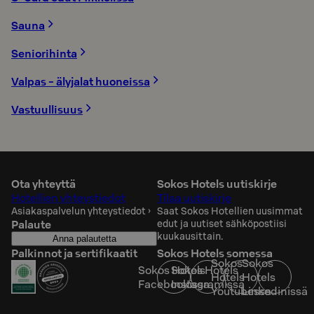
Sauna
Seniorihinta
Valpas - älyjalat huoneissa
Vastuullisuus
Ota yhteyttä
Sokos Hotels uutiskirje
Hotellien yhteystiedot
Tilaa uutiskirje
Asiakaspalvelun yhteystiedot
›
Saat Sokos Hotellien uusimmat
Palaute
edut ja uutiset sähköpostiisi
kuukausittain.
Anna palautetta
Palkinnot ja sertifikaatit
Sokos Hotels somessa
Sokos
Sokos
Sokos Hotels
Sokos Hotels
Hotels
Hotels
Facebookissa
Instagramissa
Youtubessa
Linkedinissä