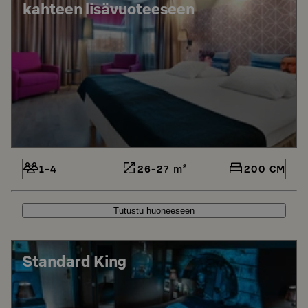
kahteen lisävuoteeseen
1-4
26-27 m²
200 CM
Tutustu huoneeseen
Standard King