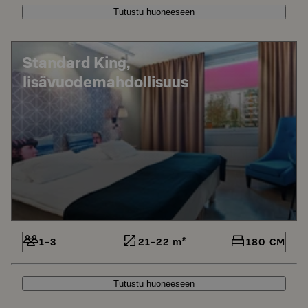
Tutustu huoneeseen
Standard King,
lisävuodemahdollisuus
1-3
21-22 m²
180 CM
Tutustu huoneeseen