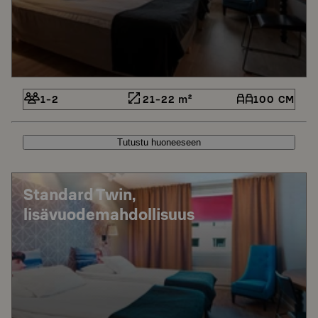
1-2
21-22 m²
100 CM
Tutustu huoneeseen
Standard Twin,
lisävuodemahdollisuus