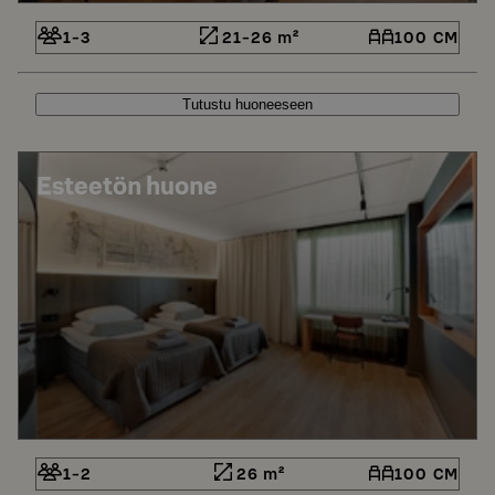
1-3
21-26 m²
100 CM
Tutustu huoneeseen
Esteetön huone
1-2
26 m²
100 CM