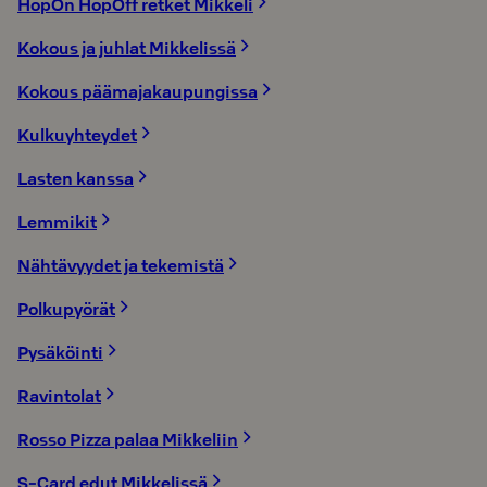
HopOn HopOff retket Mikkeli
Kokous ja juhlat Mikkelissä
Kokous päämajakaupungissa
Kulkuyhteydet
Lasten kanssa
Lemmikit
Nähtävyydet ja tekemistä
Polkupyörät
Pysäköinti
Ravintolat
Rosso Pizza palaa Mikkeliin
S-Card edut Mikkelissä