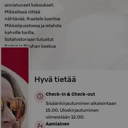
onnistuneet kokoukset.
Mikkelissä riittää
nähtävää. Ihastele luontoa
Mikkelipuistossa ja istahda
kahville torilla.
Sotahistoriaan tutustut
Sodan ja Rauhan keskus
Muistissa.
Hyvä tietää
Check-in & Check-out
Sisäänkirjautuminen aikaisintaan
15.00. Uloskirjautuminen
viimeistään 12.00.
Aamiainen