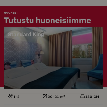
HUONEET
Tutustu huoneisiimme
Standard King
1-2
20-21 m²
180 CM