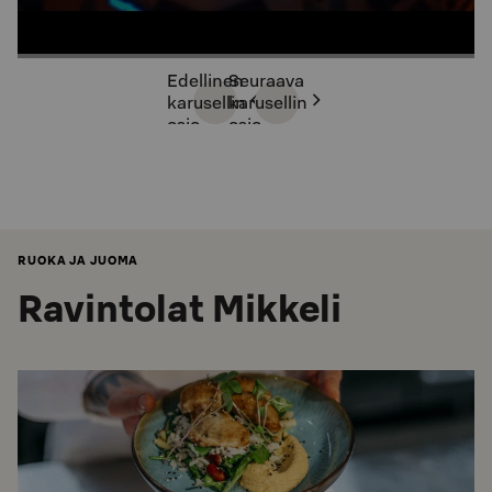
Edellinen
Seuraava
karusellin
karusellin
osio
osio
RUOKA JA JUOMA
Ravintolat Mikkeli