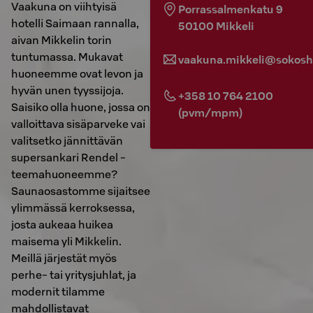
Vaakuna on viihtyisä
Porrassalmenkatu 9
hotelli Saimaan rannalla,
50100
Mikkeli
aivan Mikkelin torin
tuntumassa. Mukavat
vaakuna.mikkeli@sokosho
huoneemme ovat levon ja
hyvän unen tyyssijoja.
+358 10 764 2100
Saisiko olla huone, jossa on
(pvm/mpm)
valloittava sisäparveke vai
valitsetko jännittävän
supersankari Rendel -
teemahuoneemme?
Saunaosastomme sijaitsee
ylimmässä kerroksessa,
josta aukeaa huikea
maisema yli Mikkelin.
Meillä järjestät myös
perhe- tai yritysjuhlat, ja
modernit tilamme
mahdollistavat