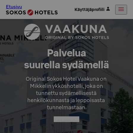
Etusivu
Käyttäjäprofiili
Palvelua

suurella sydämellä
Original Sokos Hotel Vaakuna on 
Mikkelin ykköshotelli, joka on

tunnettu sydämellisestä 
henkilökunnasta ja leppoisasta 
tunnelmastaan.
Varaa huone