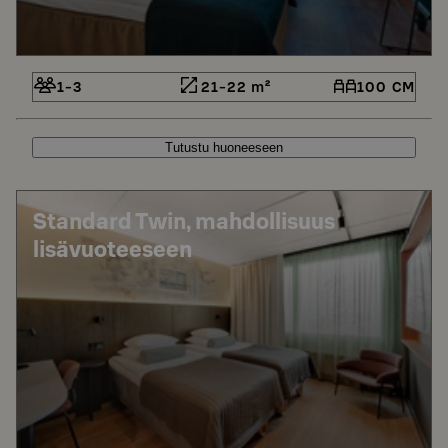
1-3
21-22 m²
100 CM
Tutustu huoneeseen
Standard Twin, mahdollisuus
lisävuoteeseen