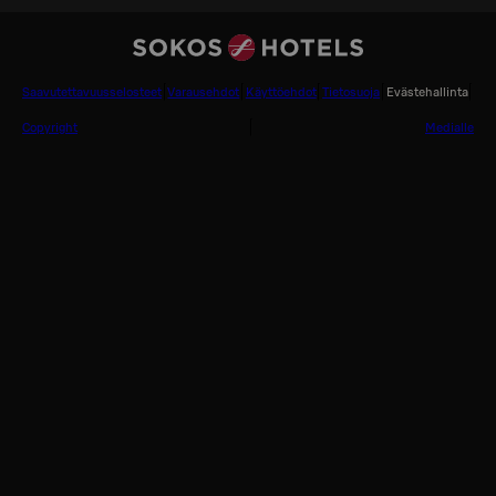
Saavutettavuusselosteet
Varausehdot
Käyttöehdot
Tietosuoja
Evästehallinta
Copyright
Medialle